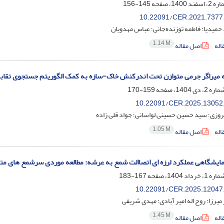
145-156
10.22091/CER.2021.7377
میدیا؛ فاطمه توزنده‌جانی؛ عباس مهدویان
1.14 M
اله
اصل مقاله
 میراگر جرمی متوازن تحت اندرکنش خاک-سازه به کمک الگوریتم جستجوی تقابل
159-170
10.22091/CER.2025.13052
زی؛ سید حسین حسینی لواسانی؛ جواد قلی زاده
1.05 M
اله
اصل مقاله
زمایشگاهی عملکرد لرزه ای اتصاالت شمع به عرشه: مطالعه موردی سرشمع های متد
167-183
10.22091/CER.2025.12047
 میرزا؛ روح اله امیر آبادی؛ مهدی شریفی
1.45 M
اله
اصل مقاله