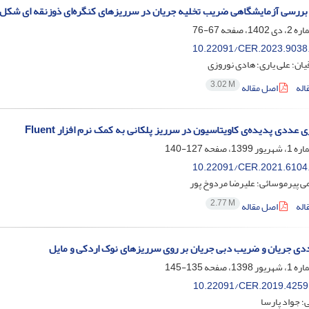
بررسی آزمایشگاهی ضریب تخلیه جریان در سرریزهای کنگره‌ای ذوزنقه ای شکل 
67-76
10.22091/CER.2023.9038
ان؛ علی یاری؛ هادی نوروزی
3.02 M
اله
اصل مقاله
عددی پدیده‌ی کاویتاسیون در سرریز پلکانی به کمک نرم افزار Fluent
127-140
10.22091/CER.2021.6104
ی پیرموسائی؛ علیرضا مردوخ پور
2.77 M
اله
اصل مقاله
ی جریان و ضریب دبی جریان بر روی سرریزهای نوک اردکی و مایل
135-145
10.22091/CER.2019.4259
؛ جواد پارسا