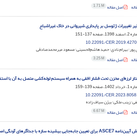
1.71 M
اله
اصل مقاله
یر تغییرات ژئوسل بر پایداری شیروانی در خاک غیراشباع
137-151
10.22091/CER.2019.4270
 پور؛ بهرام نادی؛ حمید هاشم‌الحسینی؛ مسعود میرمحمدصادقی
3.25 M
اله
اصل مقاله
ار لرزه‌ای مخزن تحت فشار افقی به‌ همراه سیستم لوله‌کشی متصل به آن با استف
139-159
10.22091/CER.2023.8058
ی؛ زینب ملکی؛ بیژن سیاف زاده
6.67 M
اله
اصل مقاله
ی بیشینه سازه با جداگرهای آونگی اصطکاکی تحت زلزله‌های حوزه نزدیک