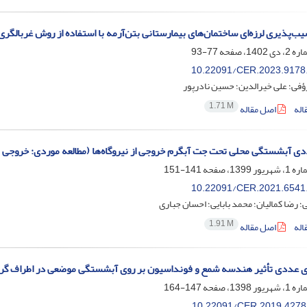
ب‌پذیری لرزه‌ای ساختمان‌‌های بیمارستانی بتن‌آرمه با استفاده از روش غربالگری سریع چشمی بر
77-93
10.22091/CER.2023.9178
رؤفی؛ علی خیرالدین؛ حسین نادرپور
1.71 M
اله
اصل مقاله
دی آبشستگی محلی تحت جت آبگرم خروجی از نیروگاه‌ها (مطالعه موردی: خروجی نی
141-151
10.22091/CER.2021.6541
ی؛ رضا کمالیان؛ محمد بابایی؛ احسان جباری
1.91 M
اله
اصل مقاله
 عددی تأثیر هندسه شمع و فونداسیون بر روی آبشستگی موضعی در اطراف گروه
147-164
10.22091/CER.2019.4278