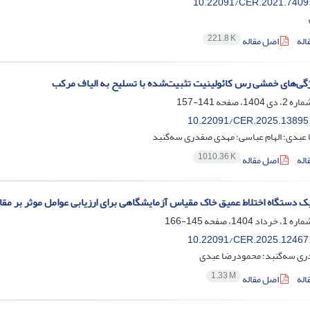
10.22091/CER.2021.7409
221.8 K
اله
اصل مقاله
گی‌های خمشی رس کائولینیت تثبیت‌شده با تسلیح به الیاف مرکب
141-157
10.22091/CER.2025.13895
عبدی؛ الهام عباسی؛ مهدی صفدری سه‌گنبد
1010.36 K
اله
اصل مقاله
ک دستگاه اختلاط عمیق خاک مقیاس آزمایشگاهی برای ارزیابی عوامل موثر بر مق
145-166
10.22091/CER.2025.12467
ی سه‌گنبد؛ محمودرضا عبدی
1.33 M
اله
اصل مقاله