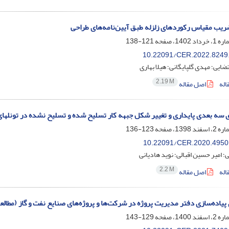
یب مقیاس رکوردهای زلزله طبق آیین‌نامه‌های طراحی
121-138
10.22091/CER.2022.8249
ضایی؛ مهدی گلپایگانی؛ هیلا بهاری
2.19 M
اله
اصل مقاله
سه بعدی پایداری و تغییر شکل جبهه کار تسلیح شده و تسلیح نشده در تونلها
123-136
10.22091/CER.2020.4950
؛ امیر حسین اقبالی؛ نوید هادیانی
2.2 M
اله
اصل مقاله
پیاده‌سازی دفتر مدیریت پروژه در شرکت‌ها و پروژه‌های صنایع نفت و گاز (مط
129-143