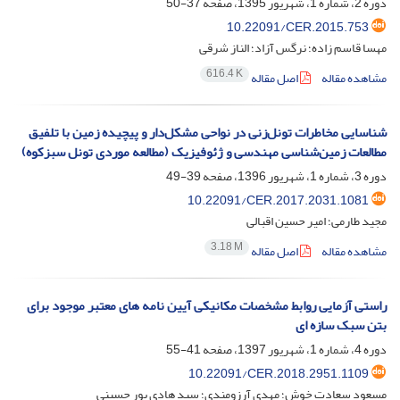
دوره 2، شماره 1، شهریور 1395، صفحه
37-50
10.22091/CER.2015.753
مهسا قاسم زاده؛ نرگس آزاد؛ الناز شرقی
616.4 K
مشاهده مقاله
اصل مقاله
شناسایی مخاطرات تونل‌زنی در نواحی مشکل‌دار و پیچیده زمین با تلفیق
مطالعات زمین‌شناسی مهندسی و ژئوفیزیک (مطالعه موردی تونل سبزکوه)
دوره 3، شماره 1، شهریور 1396، صفحه
39-49
10.22091/CER.2017.2031.1081
مجید طارمی؛ امیر حسین اقبالی
3.18 M
مشاهده مقاله
اصل مقاله
راستی آزمایی روابط مشخصات مکانیکی آیین نامه های معتبر موجود برای
بتن سبک سازه ای
دوره 4، شماره 1، شهریور 1397، صفحه
41-55
10.22091/CER.2018.2951.1109
مسعود سعادت خوش؛ مهدی آرزومندی؛ سید هادی پور حسینی