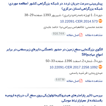
پیش‌بینی سرعت جریان تردد در شبکه بزرگراهی کشور (مطالعه موردی:
شبکه بزرگراهی استان مرکزی)
دوره 1، 1 (ویژه نامه راه و ترابری)، شهریور 1393، صفحه
29-38
10.22091/CER.2014.573
محمد محسنی؛ غلامعباس بهرامی نیا؛ حامد عابدی
916.74 K
مشاهده مقاله
اصل مقاله
الگوی بزرگنمایی سطح زمین در حضور ناهمگنی‌ دایره‌ای زیرسطحی در برابر
امواج مهاجمSH
دوره 3، شماره 2، اسفند 1396، صفحه
33-50
10.22091/CER.2017.2258.1092
مهدی پنجی؛ فرشید یاسمی
6.67 M
مشاهده مقاله
اصل مقاله
بررسی تاثیر پارامترهای هیدروکلیماتولوژیکی روی سطح آب دریاچه ارومیه
بااستفاده از معیارارتباط موجکی