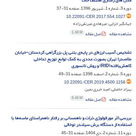
مدل های رفتاری مختلف خاک
دوره 3، شماره 1، شهریور 1396، صفحه
31-37
10.22091/CER.2017.554.1027
جهانگیر خزایی؛ میرهادی میرنقی زاده
1.46 M
مشاهده مقاله
اصل مقاله
تشخیص آسیب لرزه‌ای در پایه‌ی بتنی پل بزرگراهی کردستان-خیابان
ملاصدرا تهران بصورت عددی به کمک توابع توزیع تداخلی
کاهش‌یافته(RID) و روش تانسوری
دوره 5، شماره 2، اسفند 1398، صفحه
31-49
10.22091/CER.2019.4500.1156
بهزاد حاصلی؛ امید خیری نمین
6.46 M
مشاهده مقاله
اصل مقاله
بررسی اثر مورفولوژی ذرات و ناهمسانی بر رفتار ناهمراستای ماسه‌ها با
استفاده از دستگاه برش سیلندر توخالی
دوره 11، شماره 2، دی 1404، صفحه
31-45