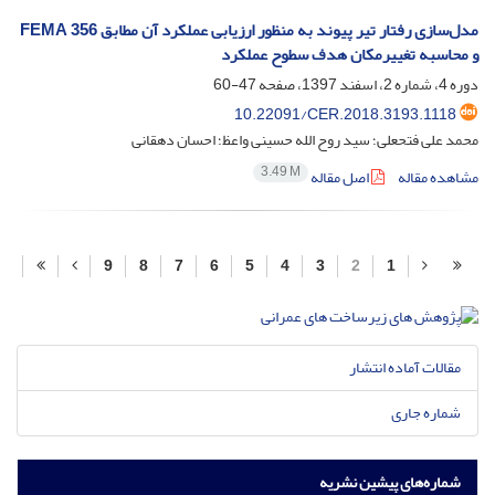
مدل‌سازی رفتار تیر پیوند به منظور ارزیابی عملکرد آن مطابق FEMA 356
و محاسبه تغییرمکان هدف سطوح عملکرد
دوره 4، شماره 2، اسفند 1397، صفحه
47-60
10.22091/CER.2018.3193.1118
محمد علی فتحعلی؛ سید روح الله حسینی واعظ؛ احسان دهقانی
3.49 M
مشاهده مقاله
اصل مقاله
9
8
7
6
5
4
3
2
1
مقالات آماده انتشار
شماره جاری
شماره‌های پیشین نشریه