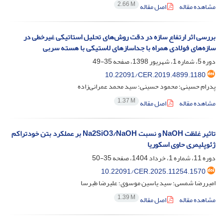
2.66 M
مشاهده مقاله
اصل مقاله
بررسی اثر ارتفاع سازه در دقت روش‌های تحلیل استاتیکی غیرخطی در
سازه‌های فولادی همراه با جداسازهای لاستیکی با هسته سربی
دوره 5، شماره 1، شهریور 1398، صفحه
35-49
10.22091/CER.2019.4899.1180
پدرام حسینی؛ محمود حسینی؛ سید محمد عمرانی‌زاده
1.37 M
مشاهده مقاله
اصل مقاله
تاثیر غلظت NaOH و نسبت Na2SiO3/NaOH بر عملکرد بتن خودتراکم
ژئوپلیمری حاوی اسکوریا
دوره 11، شماره 1، خرداد 1404، صفحه
35-50
10.22091/CER.2025.11254.1570
امیررضا شمسی؛ سید یاسین موسوی؛ علیرضا طبرسا
1.39 M
مشاهده مقاله
اصل مقاله