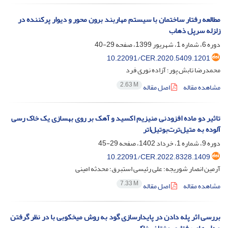
مطالعه رفتار ساختمان با سیستم مهاربند برون محور و دیوار پرکننده در
زلزله سرپل ذهاب
دوره 6، شماره 1، شهریور 1399، صفحه
29-40
10.22091/CER.2020.5409.1201
محمدرضا تابش پور؛ آزاده نوری فرد
2.63 M
مشاهده مقاله
اصل مقاله
تاثیر دو ماده افزودنی منیزیم اکسید و آهک بر روی بهسازی یک خاک رسی
آلوده به متیل‌ترت‌بوتیل‌اتر
دوره 9، شماره 1، خرداد 1402، صفحه
29-45
10.22091/CER.2022.8328.1409
آرمین انصار شوریجه؛ علی رئیسی استبرق؛ محدثه امینی
7.33 M
مشاهده مقاله
اصل مقاله
بررسی اثر پله دادن در پایدارسازی گود به روش میخکوبی با در نظر گرفتن