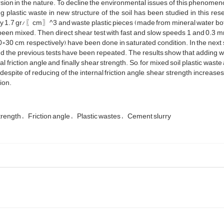
sion in the nature. To decline the environmental issues of this phenomeno
g plastic waste in new structure of the soil has been studied in this res
y 1.7 gr/〖cm〗^3 and waste plastic pieces (made from mineral water bottle
een mixed. Then direct shear test with fast and slow speeds 1 and 0.3 m
×30 cm, respectively), have been done in saturated condition. In the next
nd the previous tests have been repeated. The results show that adding was
tal friction angle and finally shear strength. So, for mixed soil plastic wa
, despite of reducing of the internal friction angle, shear strength increase
ion.
trength
Friction angle
Plastic wastes
Cement slurry