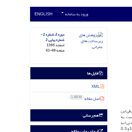
ورود به سامانه
ENGLISH
دوره 2، شماره 2 -
شماره پیاپی 2
اسفند 1395
صفحه
43-49
فایل ها
XML
1.68 M
اصل مقاله
طی این
هم رسانی
ست. به
آب معدنی) به
مقدار وزنی 0.3 درصد در ابعاد 8×12 میلیمتر تهیه شده و بر روی آنها آزمایش های برش مستقیم کوچک و بزرگ مقیاس با سرعت های تند وکند به ترتیب 1 و 0.3
ارجاع به این مقاله