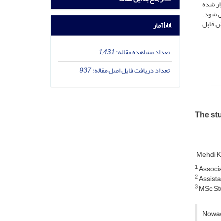
کور تکرار شده
ی شود.
ش قابل
آمار
تعداد مشاهده مقاله:
1,431
تعداد دریافت فایل اصل مقاله:
937
The stu
Mehdi 
1
Associa
2
Assista
3
MSc Stu
Nowada