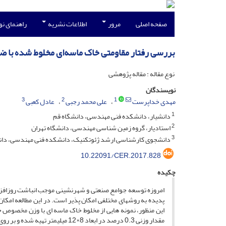
صفحه اصلی
مرور
اطلاعات نشریه
راهنمای ن
بررسی رفتار مقاومتی خاک‌ ماسه‌ای مخلوط شده با ض
نوع مقاله : مقاله پژوهشی
نویسندگان
3
2
1
مهدی خداپرست
علی محمد رجبی
عادل کعبی
1
دانشیار، دانشکده فنی مهندسی، دانشگاه قم
2
استادیار، گروه زمین شناسی مهندسی، دانشگاه تهران
3
دانشجوی کارشناسی ارشد ژئوتکنیک، دانشکده فنی مهندسی، دان
10.22091/CER.2017.828
چکیده
امروزه توسعه جوامع صنعتی و شهرنشینی موجب انباشت روزافز
پدیده به روشهای مختلفی امکان پذیر است. در این مطالعه امکا