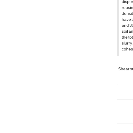
disper
reusin
densit
have b
and 30
soil a
the to
slurry
cohes
Shear s