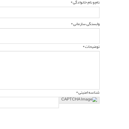
نام و نام خانوادگی *
وابستگی سازمانی *
توضیحات *
شناسه امنیتی *