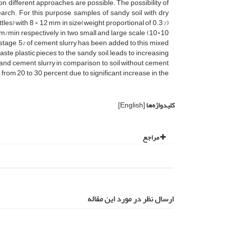
n, different approaches are possible. The possibility of
earch. For this purpose, samples of sandy soil with dry
s) with 8 × 12 mm in size(weight proportional of 0.3 %)
m/min respectively in two small and large scale (10×10
 stage, 5% of cement slurry has been added to this mixed
te plastic pieces to the sandy soil, leads to increasing
ste and cement slurry in comparison to soil without cement
s from 20 to 30 percent due to significant increase in the
کلیدواژه‌ها
[English]
مراجع
ارسال نظر در مورد این مقاله