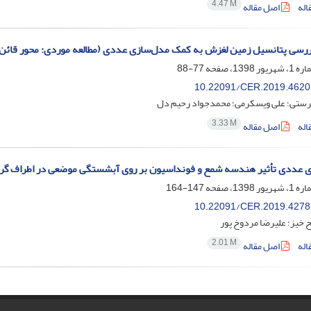
4.47 M
اله
اصل مقاله
ررسی پتانسیل زمین لغزش به کمک مدل‌سازی عددی (مطالعه موردی: محور قائن 
77-88
10.22091/CER.2019.4620
ستی؛ علی ویسکرمی؛ محمدجواد رحیم دل
3.33 M
اله
اصل مقاله
 عددی تأثیر هندسه شمع و فونداسیون بر روی آبشستگی موضعی در اطراف گروه
147-164
10.22091/CER.2019.4278
 خیز؛ علیرضا مردوخ پور
2.01 M
اله
اصل مقاله