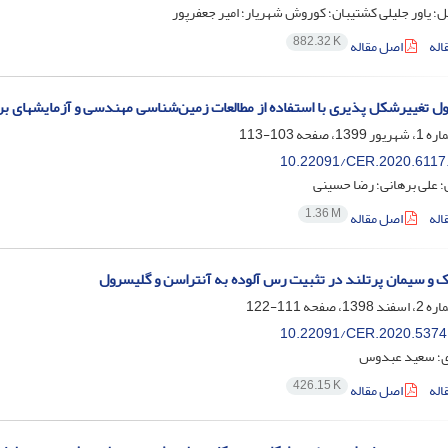
ل؛ یاور جلیلی کشتیبان؛ کوروش شهریار؛ امیر جعفرپور
882.32 K
اله
اصل مقاله
ل تغییرشکل پذیری با استفاده از مطالعات زمین‌شناسی مهندسی و آزمایشهای برج
103-113
10.22091/CER.2020.6117
 علی برهانی؛ رضا حسینی
1.36 M
اله
اصل مقاله
ک و سیمان پرتلند در تثبیت رس آلوده به آنتراسن و گلیسرول
111-122
10.22091/CER.2020.5374
ی؛ سعید عبدوس
426.15 K
اله
اصل مقاله