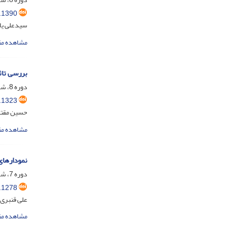
.1390
سیدعلی یا
مشاهده مق
بررسی تاث
دوره 8، شماره 1، شهریور 1401، صفحه
.1323
حسین مقتد
مشاهده مق
نمودارهای
دوره 7، شماره 2، اسفند 1400، صفحه
.1278
علی قنبری
مشاهده مق