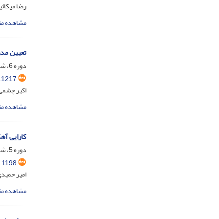
رضا میکائی
مشاهده مق
تعیین مدو
دوره 6، شماره 1، شهریور 1399، صفحه
.1217
اکبر چشمی؛
مشاهده مق
کارایی آه
دوره 5، شماره 2، اسفند 1398، صفحه
.1198
امیر حمید
مشاهده مق