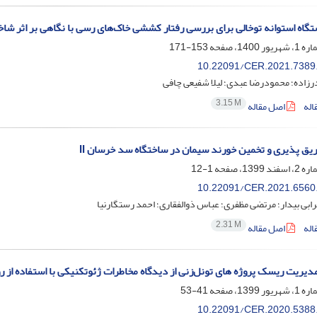
اه استوانه توخالی برای بررسی رفتار کششی خاک‌های رسی با نگاهی بر اثر ش
153-171
10.22091/CER.2021.7389
زاده؛ محمودرضا عبدی؛ لیلا شفیعی چافی
3.15 M
اله
اصل مقاله
یق پذیری و تخمین خورند سیمان در ساختگاه سد خرسان II
1-12
10.22091/CER.2021.6560
ابی بیدار؛ مرتضی مظفری؛ عباس ذوالفقاری؛ احمد رستگارنیا
2.31 M
اله
اصل مقاله
 مدیریت ریسک پروژه ‏های تونل‌زنی از دیدگاه مخاطرات ژئوتکنیکی با استفاده از
41-53
10.22091/CER.2020.5388