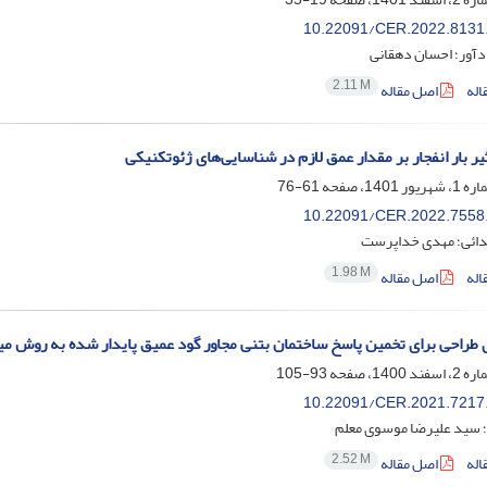
10.22091/CER.2022.8131
دآور؛ احسان دهقانی
2.11 M
اله
اصل مقاله
یر بار انفجار بر مقدار عمق لازم در شناسایی‌های ژئوتکنیکی
61-76
10.22091/CER.2022.7558
ائی؛ مهدی خداپرست
1.98 M
اله
اصل مقاله
 طراحی برای تخمین پاسخ ساختمان بتنی مجاور گود عمیق پایدار شده به روش می
93-105
10.22091/CER.2021.7217
؛ سید علیرضا موسوی معلم
2.52 M
اله
اصل مقاله