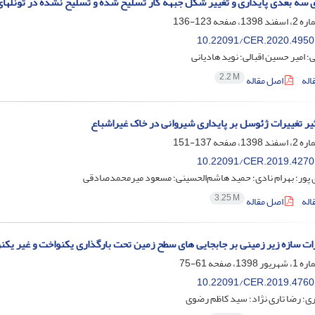
سه بعدی پایداری و تغییر شکل جبهه کار تسلیح شده و تسلیح نشده در تونلها
123-136
10.22091/CER.2020.4950
؛ امیر حسین اقبالی؛ نوید هادیانی
2.2 M
اله
اصل مقاله
یر تغییرات ژئوسل بر پایداری شیروانی در خاک غیراشباع
137-151
10.22091/CER.2019.4270
 پور؛ بهرام نادی؛ حمید هاشم‌الحسینی؛ مسعود میرمحمدصادقی
3.25 M
اله
اصل مقاله
ات سازه زیر زمینی بر جابجایی های سطح زمین تحت بارگذاری یکنواخت و غیر یکن
61-75
10.22091/CER.2019.4760
ی؛ رضا تاری نژاد؛ سید کاظم رضوی