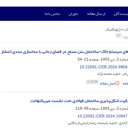
ویسندگان
ارسال مقاله
داوران
تماس با ما
ت =
ژئوتکنیک
17
ات:
ه‌ای سیستم خاک-ساختمان بتن مسلح در فضای زمانی با مدلسازی عددی انتشار مو
21-34
10.22091/CER.2024.9904
 فر؛ حمید محمدنژاد
1.22 M
اله
اصل مقاله
ظرفیت شکل‌پذیری ساختمان فولادی تحت نشست غیریکنواخت
99-118
10.22091/CER.2024.10947
آبادی؛ حمید بایسته؛ رضا راستی اردکانی