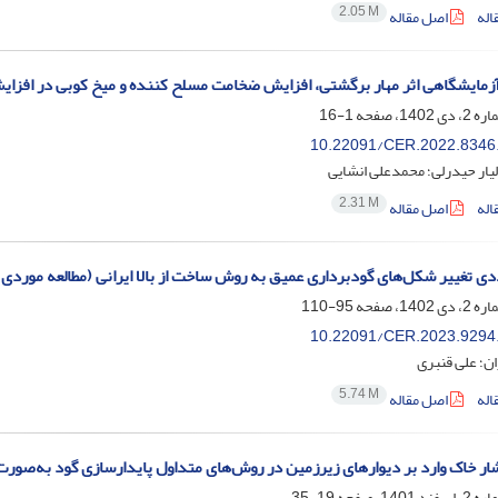
2.05 M
اله
اصل مقاله
آزمایشگاهی اثر مهار برگشتی، افزایش ضخامت مسلح کننده و میخ کوبی در افزای
1-16
10.22091/CER.2022.8346
الیار حیدرلی؛ محمدعلی انشایی
2.31 M
اله
اصل مقاله
دی تغییر شکل‌های گودبرداری عمیق به روش ساخت از بالا ایرانی (مطالعه موردی
95-110
10.22091/CER.2023.9294
ان؛ علی قنبری
5.74 M
اله
اصل مقاله
ر خاک وارد بر دیوارهای زیرزمین در روش‌های متداول پایدارسازی گود به‌صورت ب
19-35