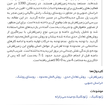
شده‌اند، مستعد پدیده زمین‌لغزش هستند. در زمستان 1390 در حین
فعالیت‌های راهسازی برای توسعه و احداث جاده جدید قائن- افین در استان
خراسان جنوبی و در مجاورت روستای روشک، رانش ناگهانی زمین منجر به
تخریب پل سنگی جدیدالاحداثی در مسیر جاده گردید. در این مقاله، به
بررسی این زمین‌لغزش و علت وقوع آن پرداخته شده است. برای این منظور،
از تصاویر ماهواره‌ای، و تجربیات به‌دست آمده در بازدیدهای محلی استفاده
شد و تحلیل پایداری دامنه و بررسی نوع زمین‌لغزش با بهره‌گیری از
روش‌های تعادل حدی ساده شده بیشاپ و روش عددی المان‌محدود انجام
گردید. با توجه به نتایج، عدم توجه به حرکات اولیه دامنه و ادامه کارهای
ساختمانی در محدوده توده لغزشی از عوامل اصلی وقوع این زمین‌لغزش
بوده و بارندگی‌ نقش چندانی در بروز این پدیده نداشته است. ضریب ایمنی
دامنه قبل از انجام خاکریزی جدید حدود 7/1 به‌دست آمد که پس از
خاکریزی به ضخامت 4 متر به 90/0 کاهش یافته است.
کلیدواژه‌ها
زمین‌لغزش
روش تعادل حدی
روش المان محدود
روستای روشک
خراسان جنوبی
موضوعات
ژئوتکنیک
ژئوتکنیک و مهندسی زلزله