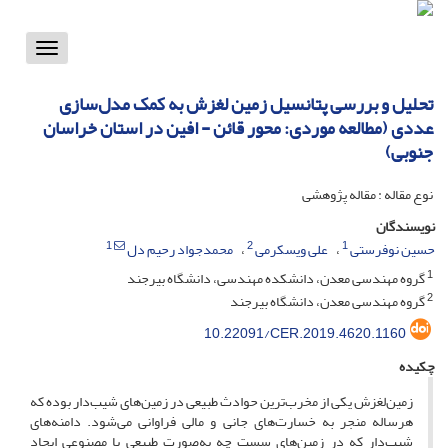
Toggle
vigation
تحلیل و بررسی پتانسیل زمین لغزش به کمک مدل‌سازی
عددی (مطالعه موردی: محور قائن - افین در استان خراسان
جنوبی)
نوع مقاله : مقاله پژوهشی
نویسندگان
1
2
1
حسین نوفرستی
علی ویسکرمی
محمدجواد رحیم دل
1
گروه مهندسی معدن، دانشکده مهندسی، دانشگاه بیرجند
2
گروه مهندسی معدن، دانشگاه بیرجند
10.22091/CER.2019.4620.1160
چکیده
زمین‌لغزش یکی از مخرب‌ترین حوادث طبیعی در زمین‌های شیب‌دار بوده که
هرساله منجر به خسارت‌های جانی و مالی فراوانی می‌شود. دامنه‌های
شیب‌دار که در زمین‌های سست چه به‌صورت طبیعی یا مصنوعی ایجاد