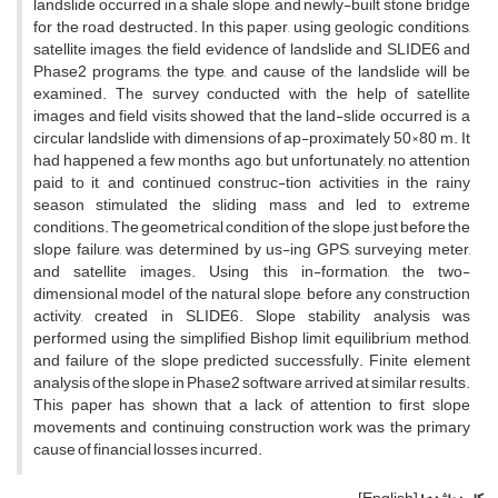
landslide occurred in a shale slope, and newly-built stone bridge
for the road destructed. In this paper, using geologic conditions,
satellite images, the field evidence of landslide and SLIDE6 and
Phase2 programs, the type, and cause of the landslide will be
examined. The survey conducted with the help of satellite
images and field visits showed that the land-slide occurred is a
circular landslide with dimensions of ap-proximately 50×80 m. It
had happened a few months ago, but unfortunately, no attention
paid to it, and continued construc-tion activities in the rainy
season stimulated the sliding mass and led to extreme
conditions. The geometrical condition of the slope, just before the
slope failure, was determined by us-ing GPS, surveying meter,
and satellite images. Using this in-formation, the two-
dimensional model of the natural slope, before any construction
activity, created in SLIDE6. Slope stability analysis was
performed using the simplified Bishop limit equilibrium method,
and failure of the slope predicted successfully. Finite element
analysis of the slope in Phase2 software arrived at similar results.
This paper has shown that a lack of attention to first slope
movements and continuing construction work was the primary
cause of financial losses incurred.