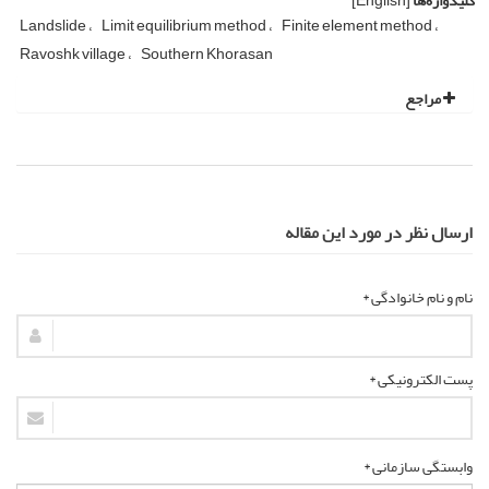
کلیدواژه‌ها
[English]
Landslide
Limit equilibrium method
Finite element method
Ravoshk village
Southern Khorasan
مراجع
ارسال نظر در مورد این مقاله
نام و نام خانوادگی *
پست الکترونیکی *
وابستگی سازمانی *