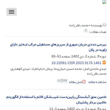
Toggle
vigation
نویسنده =
محمد باقر زاده
3
تعداد مقالات:
بررسی عددی جریان عبوری از سرریزهای مستطیلی مرکب لبه‌تیز دارای
زاویه در پلان
دوره 9، شماره 2، دی 1402، صفحه
51-65
10.22091/CER.2023.9176.1461
مهدی ماجدی اصل؛ محمدحسین جهان‌پیما؛ پیمان خداپناه‌راد؛ مهدی کوهدرق؛
محمد باقر زاده
4.25 M
مشاهده مقاله
اصل مقاله
تخمین عمق آبشستگی پایین‌دست شیب‌شکن قائم با استفاده از الگوریتم
ماشین بردار پشتیبان
دوره 9، شماره 1، خرداد 1402، صفحه
1-11