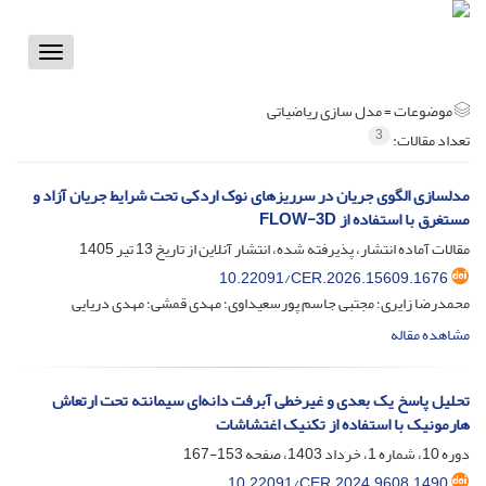
Toggle
vigation
موضوعات =
مدل سازی ریاضیاتی
3
تعداد مقالات:
مدلسازی الگوی جریان در سرریزهای نوک اردکی تحت شرایط جریان آزاد و
مستغرق با استفاده از FLOW-3D
مقالات آماده انتشار، پذیرفته شده، انتشار آنلاین از تاریخ
13 تیر 1405
10.22091/CER.2026.15609.1676
محمدرضا زایری؛ مجتبی جاسم پورسعیداوی؛ مهدی قمشی؛ مهدی دریایی
مشاهده مقاله
تحلیل پاسخ یک بعدی و غیرخطی آبرفت دانه‌ای سیمانته تحت ارتعاش
هارمونیک با استفاده از تکنیک اغتشاشات
دوره 10، شماره 1، خرداد 1403، صفحه
153-167
10.22091/CER.2024.9608.1490