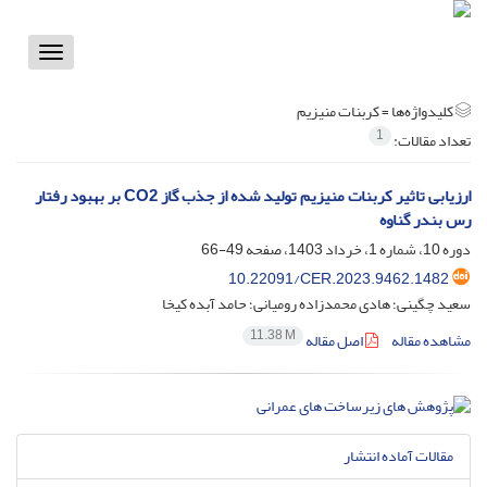
Toggle
vigation
کلیدواژه‌ها =
کربنات منیزیم
1
تعداد مقالات:
ارزیابی تاثیر کربنات منیزیم تولید شده از جذب گاز CO2 بر بهبود رفتار
رس بندر گناوه
دوره 10، شماره 1، خرداد 1403، صفحه
49-66
10.22091/CER.2023.9462.1482
سعید چگینی؛ هادی محمدزاده رومیانی؛ حامد آبده کیخا
11.38 M
مشاهده مقاله
اصل مقاله
مقالات آماده انتشار