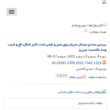
Toggle
vigation
کلیدواژه‌ها =
توزیع فشار
1
تعداد مقالات:
بررسی عددی میدان جریان روی سرریز اوجی تحت تاثیر شکل تاج و شیب
وجه بالادست سرریز
دوره 8، شماره 2، اسفند 1401، صفحه
57-68
10.22091/CER.2022.7342.1329
مهدی لک؛ مهدی کماسی
776.3 K
مشاهده مقاله
اصل مقاله
مقالات آماده انتشار