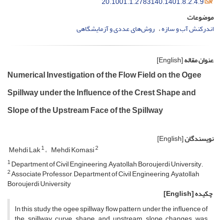
20.1001.1.2783140.1401.8.2.4.9
موضوعات
اندرکنش آب و سازه
روش‌های عددی و آزمایشگاهی
عنوان مقاله
[English]
Numerical Investigation of the Flow Field on the Ogee
Spillway under the Influence of the Crest Shape and
Slope of the Upstream Face of the Spillway
نویسندگان
[English]
1
2
Mehdi Lak
Mehdi Komasi
1
Department of Civil Engineering, Ayatollah Boroujerdi University.
2
Associate Professor, Department of Civil Engineering, Ayatollah
Boroujerdi University
چکیده
[English]
In this study, the ogee spillway flow pattern under the influence of
the spillway curve shape and upstream slope changes was