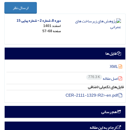
ارسال نظر
دوره 8، شماره 2 - شماره پیاپی 15
اسفند 1401
صفحه
57-68
فایل ها
XML
776.3 K
اصل مقاله
فایل‌های تکمیلی/اضافی
CER-2111-1329 (R2)-en.pdf
هم رسانی
ارجاع به این مقاله