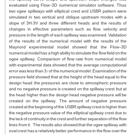
evaluated using Flow-3D numerical simulator software. Thus,
two ogee spillways with elliptical crest and USBR pattern were
simulated in two vertical and oblique upstream modes with a
slope of 3H:3V and three different heads, and the results of
changes in effective parameters such as flow, velocity and
pressure in the length of each spillway was examined. Validation
of the results of the numerical model with the results of the
Maynord experimental model showed that the Flow-3D
numerical model has a high ability to simulate the flow field on the
ogee spillway. Comparison of flow rate from numerical model
with experimental data showed that the average computational
error was less than 3% of the numerical model. Examination of the
pressure field showed that at the height of the head equal to the
design head, the pressures are close to atmospheric pressure
and no negative pressure is created on the spillway crest, but at
the head higher than the design head, negative pressure will be
created on the spillway. The amount of negative pressure
created at the beginning of the USBR spillway crest is higher than
the negative pressure value of the elliptical spillway crest due to
the lack of continuity in the crest and further separation of the flow
lines from it. The results also showed that the ogee spillway with
oval crest has a relatively better performance in the flow over the