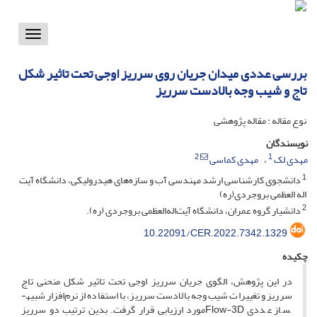
Toggle
vigation
بررسی عددی میدان جریان روی سرریز اوجی تحت تاثیر شکل
تاج و شیب وجه بالادست سرریز
نوع مقاله : مقاله پژوهشی
نویسندگان
2
1
مهدی لک
مهدی کماسی
1
دانشجوی کارشناسی ارشد مهندسی آب و سازه‌های هیدرولیکی، دانشگاه آیت
اله العظمی بروجردی(ره)
2
دانشیار گروه عمران، دانشگاه آیت‌اله‌العظمی بروجردی (ره).
10.22091/CER.2022.7342.1329
چکیده
در این پژوهش، الگوی جریان سرریز اوجی تحت تاثیر شکل منحنی تاج
سرریز و تغییرات شیب وجه بالادست سرریز، با استفاده از نرم‌افزار شبیه­
ساز عددی Flow-3Dمورد ارزیابی قرار گرفت. بدین ترتیب دو سرریز