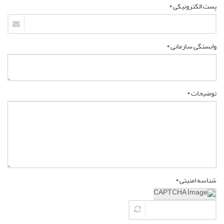
پست الکترونیکی *
وابستگی سازمانی *
توضیحات *
شناسه امنیتی *