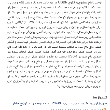
اوجی با تاج بیضوی و الگوی USBR در دو حالت وجه بالادست قائم و مایل با
شیب 3H:3V و به­ازای سه هد مختلف، شبیه­سازی شدند و نتایج حاصل از
تغییرات پارامترهای موثر نظیر دبی، سرعت و فشار در طول هر یک از
سرریز­ها مورد بررسی قرار گرفت. صحت‌سنجی نتایج مدل عددی با نتایج
مدل آزمایشگاهی ماینورد نشان داد مدل عددی Flow-3D از توانایی بالایی
برای شبیه‌سازی میدان جریان روی سرریز اوجی برخوردار است. مقایسه
دبی حاصل از مدل عددی با داده­های آزمایشگاهی، بیان‌گر میانگین خطای
محاسباتی زیر سه درصد مدل عددی بود. بررسی میدان فشار نشان داد در
ارتفاع هد برابر هد طراحی، فشارها نزدیک فشار اتمسفر می­باشند و فشار
منفی روی تاج سرریز ایجاد نشده است اما در هد بالاتر از هد طراحی روی
سرریز فشار منفی به‌وجود خواهد آمد. مقدار فشار منفی ایجاد شده در
ابتدای تاج سرریز USBR نسبت به مقدار فشار منفی تاج سرریز بیضی
شکل، بیش‌تر است و دلیل آن عدم پیوستگی در تاج و جدایی بیش‌تر خطوط
جریان از روی آن است. همچنین نتایج نشان داد که سرریز اوجی با تاج بیضی
شکل، عملکرد نسبتا بهتری در جریان عبوری از روی سرریز دارد و در این
سرریزها امکان عبور دبی­ بیش‌تر با ایمنی بالاتری فراهم می­شود و شیب­دار
کردن وجه بالادست سرریز باعث تغییر در ضریب تخلیه و نهایتاً میزان دبی
عبوری جریان از روی سرریز می‌شود.
کلیدواژه‌ها
سرریز اوجی
شبیه سازی عددی
Flow3d
حجم محدود
توزیع فشار