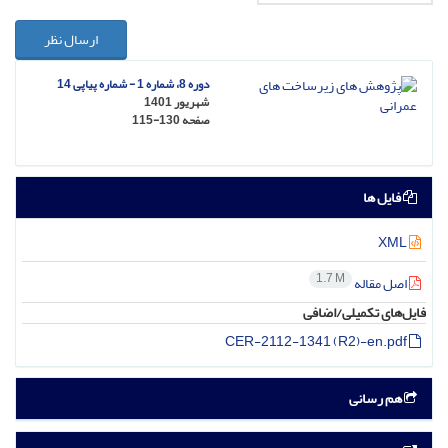
ارسال نظر
دوره 8، شماره 1 - شماره پیاپی 14
شهریور 1401
صفحه
115-130
فایل ها
XML
1.7 M
اصل مقاله
فایل‌های تکمیلی/اضافی
CER-2112-1341 (R2)-en.pdf
هم رسانی