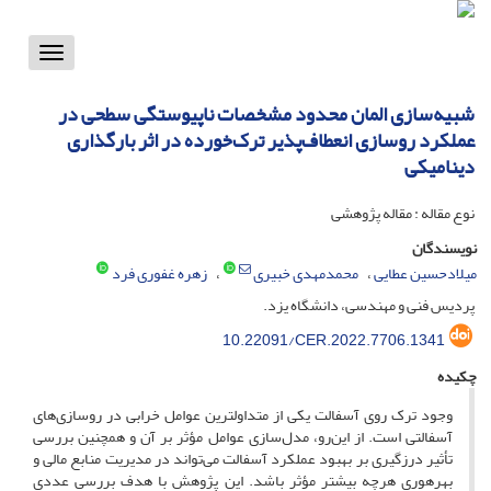
Toggle
vigation
شبیه‌سازی المان محدود مشخصات ناپیوستگی سطحی در
عملکرد روسازی انعطاف‌پذیر ترک‌خورده در اثر بارگذاری
دینامیکی
نوع مقاله : مقاله پژوهشی
نویسندگان
میلادحسین عطایی
محمدمهدی خبیری
زهره غفوری فرد
پردیس فنی و مهندسی، دانشگاه یزد.
10.22091/CER.2022.7706.1341
چکیده
وجود ترک روی آسفالت یکی از متداول­ترین عوامل خرابی در روسازی‌های
آسفالتی است. از این‌رو، مدل‌سازی عوامل مؤثر بر آن و همچنین بررسی
تأثیر درزگیری بر بهبود عملکرد آسفالت می‌تواند در مدیریت منابع مالی و
بهره­وری هرچه بیشتر مؤثر باشد. این پژوهش با هدف بررسی عددی