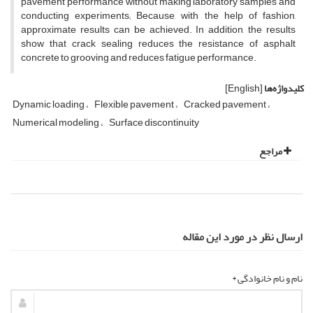
pavement performance without making laboratory samples and
conducting experiments; Because, with the help of fashion,
approximate results can be achieved. In addition, the results
show that crack sealing reduces the resistance of asphalt
concrete to grooving and reduces fatigue performance.
کلیدواژه‌ها
[English]
Dynamic loading
Flexible pavement
Cracked pavement
Numerical modeling
Surface discontinuity
مراجع
ارسال نظر در مورد این مقاله
نام و نام خانوادگی *