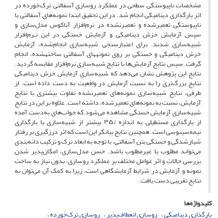
مشخصات ناپیوستگی سطحی در عملکرد روسازی آسفالتی ترک‌خورده در
اثر بارگذاری دینامیکی انجام شد. در این تحقیق ابتدا نمونه‌های آسفالتی با
ناپیوستگی تعمیرشده و تعمیرنشده در نرم‌افزار آباکوس مدل‌سازی و
سپس آزمایش‌ خزش دینامیکی و آزمایش‌ خستگی در این نـرم‌افزار
شبیه‌سازی شدند. برای اعتبارسنجی شبیه‌سازی انجام‌شده، آزمایش
خزش دینامیکی و خستگی بر روی نمونه­های آسفالتی ساخته­شده، انجام
گرفت. سپس نتایج آزمایش‌ها با نتایج شبیه‌سازی نرم‌افزار مقایسه گردید.
نتایج این پژوهش نشان می‌دهد که شبیه‌سازی آزمایش خزش دینامیکی
نتایج بزرگ‌تری را به نسبت آزمایش در واقعیت به دست داده است. از
طرفی، نتایج شبیه‌سازی نمونه‌های تعمیرنشده تفاوت بیشتری با نتایج
آزمایش، نسبت به نمونه‌های تعمیرشده، داشته است. علاوه بر این در نتایج
شبیه‌سازی آزمایش خستگی مشاهده می‌شود که جواب‌های به‌دست ‌آمده
از بارگذاری مستطیلی به ‌اندازه %۳۵ بیشتر از شبیه‌سازی با بارگذاری
نیمه‌سینوسی است. همچنین نتایج بیانگر این است که اثر درزگیری بر رفتار
شیارشدگی و خستگی بتن آسفالتی، با توجه به ابعاد ترک و ترکیب دانه‌بندی
می‌تواند مطلوب یا غیرمطلوب باشد. حسن مدل‌سازی، امکان‌پذیر شدن
بررسی حالات و اثر عوامل مختلف بر عملکرد روسازی، بدون نیاز به ساخت
نمونه و آزمایش در شرایط آزمایشگاهی است، زیرا به کمک آن می‌توان به
نتایج تقریبی دست یافت.
کلیدواژه‌ها
بارگذاری دینامیکی
روسازی انعطاف‌پذیر
روسازی ترک‌خورده