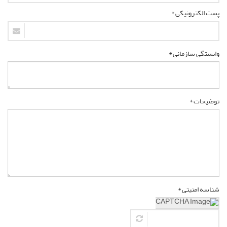
پست الکترونیکی *
وابستگی سازمانی *
توضیحات *
شناسه امنیتی *