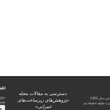
اشت
دسترسی به مقالات مجله
برای
اخذ رتبه علمی «الف» در ارزیابی سال 1402
«
پژوهش‌های زیرساخت‌های
مشت
ت علوم، تحقیقات و
عمرانی
»