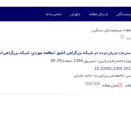
ویسندگان
ارسال مقاله
داوران
تماس با ما
‌ها =
سهم وسایل سنگین
1
ات:
سرعت جریان تردد در شبکه بزرگراهی کشور (مطالعه موردی: شبکه بزرگراهی ا
29-38
10.22091/CER.201
؛ غلامعباس بهرامی نیا؛ حامد عابدی
916.74 K
اله
اصل مقاله