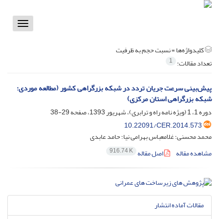
Toggle
vigation
کلیدواژه‌ها =
نسبت حجم به ظرفیت
1
تعداد مقالات:
پیش‌بینی سرعت جریان تردد در شبکه بزرگراهی کشور (مطالعه موردی:
شبکه بزرگراهی استان مرکزی)
دوره 1، 1 (ویژه نامه راه و ترابری)، شهریور 1393، صفحه
29-38
10.22091/CER.2014.573
محمد محسنی؛ غلامعباس بهرامی نیا؛ حامد عابدی
916.74 K
مشاهده مقاله
اصل مقاله
مقالات آماده انتشار