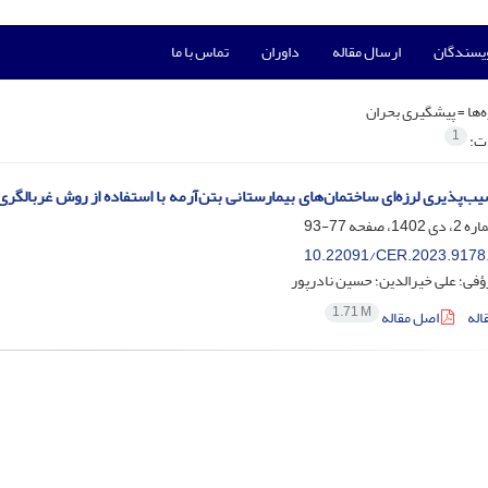
ویسندگان
ارسال مقاله
داوران
تماس با ما
‌ها =
پیشگیری بحران
1
ات:
ب‌پذیری لرزه‌ای ساختمان‌‌های بیمارستانی بتن‌آرمه با استفاده از روش غربالگری سریع چشمی بر
77-93
10.22091/CER.2023.9178
رؤفی؛ علی خیرالدین؛ حسین نادرپور
1.71 M
اله
اصل مقاله