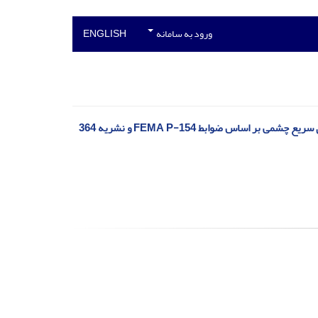
ورود به سامانه
ENGLISH
 اساس ضوابط FEMA P-154 و نشریه 364