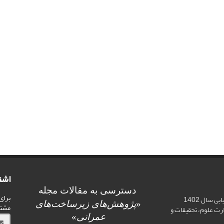
اشت
دسترسی به مقالات مجله
برای
اخذ رتبه علمی «الف» در ارزیابی سال 1402
«
پژوهش‌های زیرساخت‌های
مشت
ت علوم، تحقیقات و
عمرانی
»