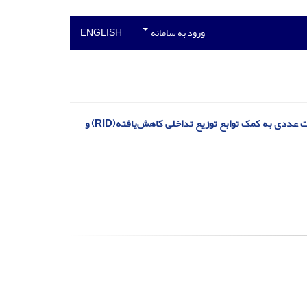
ورود به سامانه
ENGLISH
تشخیص آسیب لرزه‌ای در پایه‌ی بتنی پل بزرگراهی کردستان-خیابان ملاصدرا تهران بصورت عددی به کمک توابع توزیع تداخلی کاهش‌یافته(RID) و