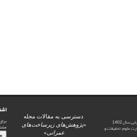
اشت
دسترسی به مقالات مجله
برای
اخذ رتبه علمی «الف» در ارزیابی سال 1402
«
پژوهش‌های زیرساخت‌های
مشت
ت علوم، تحقیقات و
عمرانی
»