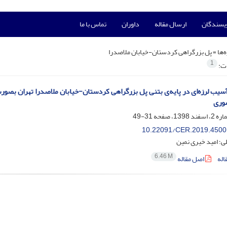
ویسندگان
ارسال مقاله
داوران
تماس با ما
‌ها =
پل بزرگراهی کردستان-خیابان ملاصدرا
1
ات:
وری
31-49
10.22091/CER.2019.4500
ی؛ امید خیری نمین
6.46 M
اله
اصل مقاله