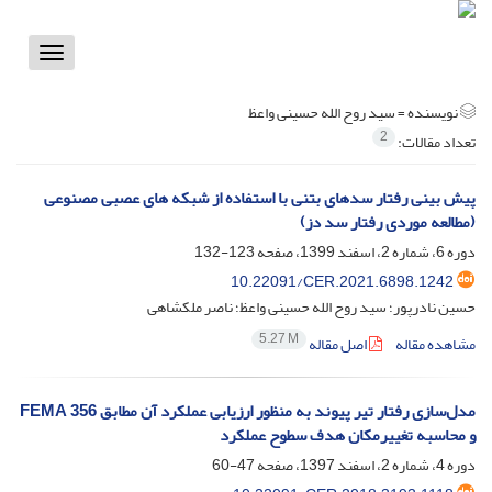
Toggle
vigation
نویسنده =
سید روح الله حسینی واعظ
2
تعداد مقالات:
پیش بینی رفتار سدهای بتنی با استفاده از شبکه های عصبی مصنوعی
(مطالعه موردی رفتار سد دز)
دوره 6، شماره 2، اسفند 1399، صفحه
123-132
10.22091/CER.2021.6898.1242
حسین نادرپور؛ سید روح الله حسینی واعظ؛ ناصر ملکشاهی
5.27 M
مشاهده مقاله
اصل مقاله
مدل‌سازی رفتار تیر پیوند به منظور ارزیابی عملکرد آن مطابق FEMA 356
و محاسبه تغییرمکان هدف سطوح عملکرد
دوره 4، شماره 2، اسفند 1397، صفحه
47-60