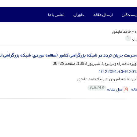
ویسندگان
ارسال مقاله
داوران
تماس با ما
ه =
حامد عابدی
1
ات:
سرعت جریان تردد در شبکه بزرگراهی کشور (مطالعه موردی: شبکه بزرگراهی ا
29-38
10.22091/CER.201
؛ غلامعباس بهرامی نیا؛ حامد عابدی
916.74 K
اله
اصل مقاله