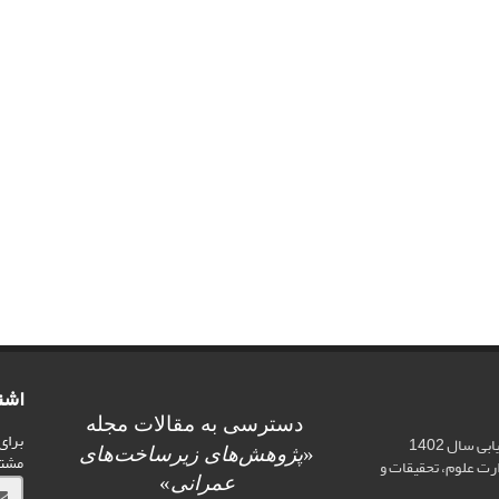
اشت
دسترسی به مقالات مجله
برای
اخذ رتبه علمی «الف» در ارزیابی سال 1402
«
پژوهش‌های زیرساخت‌های
مشت
ت علوم، تحقیقات و
عمرانی
»