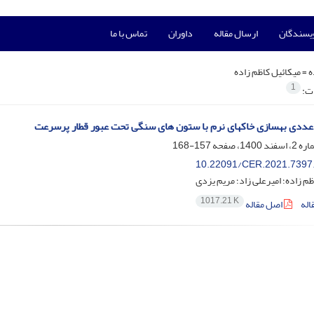
ویسندگان
ارسال مقاله
داوران
تماس با ما
ه =
میکائیل کاظم زاده
1
ات:
ددی بهسازی خاکهای نرم با ستون های سنگی تحت عبور قطار پرسرعت
157-168
10.22091/CER.2021.7397
ظم زاده؛ امیرعلی زاد؛ مریم یزدی
1017.21 K
اله
اصل مقاله