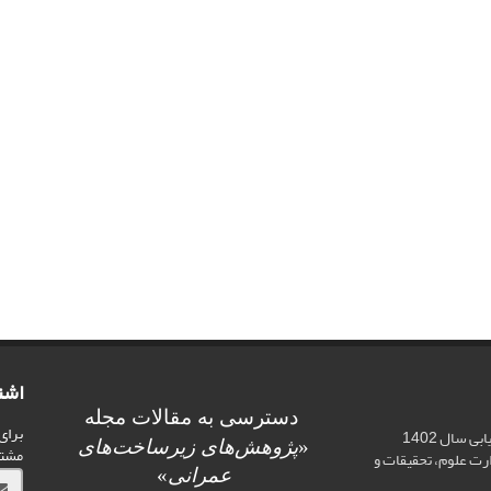
اشت
دسترسی به مقالات مجله
برای
اخذ رتبه علمی «الف» در ارزیابی سال 1402
«
پژوهش‌های زیرساخت‌های
مشت
ت علوم، تحقیقات و
عمرانی
»