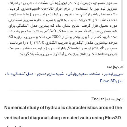
سهموی تقسیم‌بندی می‌شوند. در این پژوهش، مشخصات جریان در اطراف
سرریز لبه تیز با استفاده از نرم افزار Flow-3Dشبیه‌سازی گردید.
مشخصه‌هایی نظیر ارتفاع، عدد فرود و رینولدز در این سرریز‌ها با سه زاویه
مختلف ۵۰ ، ۷۰ و ۹۰ درجه نسبت به افق با ضریب تخلیه سرریز مستطیلی
مورد تحلیل قرار گرفت. نتایج نشان داد که بهترین مدل آشفتگی برای
شبیه‌سازی، مدل k-ε با ضریب همبستگی 96/0 می-باشد. مشخص شد که
عدد فرود کمتر از 1 و رینولدز بیش از 2000 می‌باشد و سرریز با زاویه 50
درجه بیشترین مقدار آبگذری با ضریب آبگذری 747/0 را دارا می‌باشد.
همچنین تأثیرات زاویه بر آبشستگی اطراف سرریز با توجه به فشار و سرعت
جریان مطالعه شد. رابطه‌ای برای دبی آبگذری سرریز پیشنهاد گردید.
کلیدواژه‌ها
سرریز لبه‌تیز
مشخصات هیدرولیکی
شبیه‌سازی عددی
مدل آشفتگی k-ε
مدل Flow-3D
عنوان مقاله
[English]
Numerical study of hydraulic characteristics around the
vertical and diagonal sharp crested weirs using Flow3D