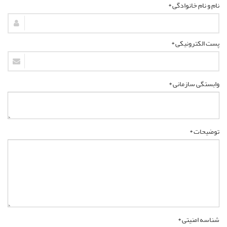
نام و نام خانوادگی *
پست الکترونیکی *
وابستگی سازمانی *
توضیحات *
شناسه امنیتی *