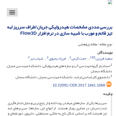
Toggle
vigation
بررسی عددی مشخصات هیدرولیکی جریان اطراف سرریز لبه
تیز قائم و مورب با شبیه سازی در نرم افزار Flow3D
نوع مقاله : مقاله پژوهشی
نویسندگان
2
2
1
1
سعید فرزین
حجت کرمی
فرزاد یحیوی
شهاب نیر
1
استادیار گروه مهندسی آب و سازه های هیدرولیکی، دانشکده مهندسی عمران،
دانشگاه سمنان
2
دانشجوی کارشناسی ارشد، دانشکده مهندسی عمران، دانشگاه سمنان
10.22091/CER.2017.1661.1068
چکیده
سرریزها یکی از سازه‌های مهم در رودخانه و از رایج‌ترین وسایل اندازه‌گیری
شدت‌جریان در مجاری روباز هستند. از انواع این سازه‌ها، سرریز‌های لبه
تیز هستند که بر اساس شکل تاج به مثلثی، مستطیلی، دایروی، ذوزنقه‌ای و