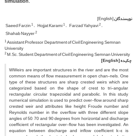
simulation.
نویسندگان
[English]
1
1
2
Saeed Farzin
Hojjat Karami
Farzad Yahyavi
2
Shahab Nayyer
1
Assistant Professor, Department of Civil Engineering, Semnan
University
2
M.Sc. Student, Department of Civil Engineering, Semnan University
چکیده
[English]
WWeirs are important structures in the river and are the most
common means of flow measurement in open chan-nels. One
type of these structures are sharp crested weirs which are
categorized based on the shape of crest to tri-angular,
rectangular, circular, trapezoidal and parabolic. In this study,
numerical simulation is used to predict over-flow around sharp
crested weir and attributes like height, Froude number and
Reynolds number in the overflow with three different slope
angles of 50, 70 and 90 degrees from horizontal and discharge
coefficient of rectangular over-flow has been investigated. An
equation between discharge and inflow coefficient k-ε is