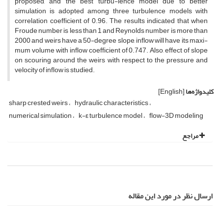
proposed, and the best turbu-lence model due to better
simulation is adopted among three turbulence models with
correlation coefficient of 0.96. The results indicated that when
Froude number is less than 1 and Reynolds number is more than
2000 and weirs have a 50-degree slope, inflow will have its maxi-
mum volume with inflow coefficient of 0.747. Also, effect of slope
on scouring around the weirs with respect to the pressure and
velocity of inflow is studied.
کلیدواژه‌ها
[English]
sharp crested weirs
hydraulic characteristics
numerical simulation
k-ε turbulence model
flow-3D modeling
مراجع
ارسال نظر در مورد این مقاله