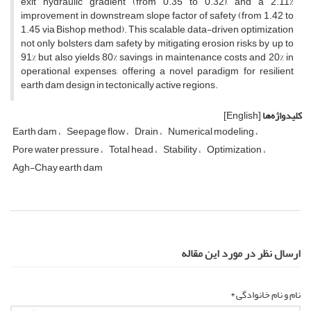
exit hydraulic gradient (from 0.35 to 0.32), and a 2.11%
improvement in downstream slope factor of safety (from 1.42 to
1.45 via Bishop method). This scalable, data-driven optimization
not only bolsters dam safety by mitigating erosion risks by up to
91% but also yields 80% savings in maintenance costs and 20% in
operational expenses, offering a novel paradigm for resilient
earth dam design in tectonically active regions.
کلیدواژه‌ها
[English]
Earth dam
Seepage flow
Drain
Numerical modeling
Pore water pressure
Total head
Stability
Optimization
Agh-Chay earth dam
ارسال نظر در مورد این مقاله
نام و نام خانوادگی *