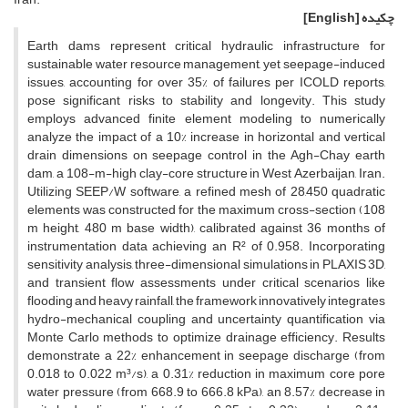
چکیده
[English]
Earth dams represent critical hydraulic infrastructure for
sustainable water resource management, yet seepage-induced
issues, accounting for over 35% of failures per ICOLD reports,
pose significant risks to stability and longevity. This study
employs advanced finite element modeling to numerically
analyze the impact of a 10% increase in horizontal and vertical
drain dimensions on seepage control in the Agh-Chay earth
dam, a 108-m-high clay-core structure in West Azerbaijan, Iran.
Utilizing SEEP/W software, a refined mesh of 28,450 quadratic
elements was constructed for the maximum cross-section (108
m height, 480 m base width), calibrated against 36 months of
instrumentation data achieving an R² of 0.958. Incorporating
sensitivity analysis, three-dimensional simulations in PLAXIS 3D,
and transient flow assessments under critical scenarios like
flooding and heavy rainfall, the framework innovatively integrates
hydro-mechanical coupling and uncertainty quantification via
Monte Carlo methods to optimize drainage efficiency. Results
demonstrate a 22% enhancement in seepage discharge (from
0.018 to 0.022 m³/s), a 0.31% reduction in maximum core pore
water pressure (from 668.9 to 666.8 kPa), an 8.57% decrease in