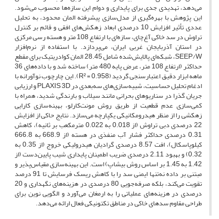
می‌دهد، تهدیدی جدی برای پایداری و دوام این سازه‌ها محسوب می‌شود.
این پژوهش با بهره‌گیری از مدل‌سازی پیشرفته المان محدود، به تحلیل
عددی تأثیر افزایش 10 درصدی ابعاد زهکش‌های افقی و قائم بر کنترل
تراوش در سد خاکی آغ‌چای، سازه‌ای با ارتفاع 108 متر و هسته رسی مرکزی
در استان آذربایجان غربی ایران، می‌پردازد. با استفاده از نرم‌افزار
SEEP/W، شبکه‌ای پالایش‌شده شامل 28.45 المان کوادریتیک برای مقطع
حداکثر (ارتفاع 108 متر، عرض پایه 480 متر) ساخته شد و با داده‌های 36
ماهه ابزار دقیق اعتبارسنجی گردید (R² = 0.958). این چارچوب نوآورانه با
ادغام تحلیل حساسیت، شبیه‌سازی‌های سه‌بعدی در PLAXIS 3D و ارزیابی
جریان گذرا در سناریوهای بحرانی مانند سیلاب و بارندگی شدید، همراه با
کمی‌سازی عدم قطعیت از طریق روش مونت‌کارلو، بهینه‌سازی کارایی
زهکشی را از منظر هیدرومکانیکی یکپارچه می‌سازد. نتایج حاکی از افزایش
22 درصدی دبی تراوش (از 0.018 به 0.022 مترمکعب بر ثانیه)، کاهش
0.31 درصدی حداکثر فشار آب منفذی در هسته (از 668.9 به 666.8
کیلوپاسکال)، افت 8.57 درصدی گرادیان هیدرولیکی خروج (از 0.35 به
0.32) و بهبود 2.11 درصدی ضریب اطمینان پایداری شیب پایین‌دست (از
1.42 به 1.45 بر اساس روش بیشاپ) است. این بهینه‌سازی مقیاس‌پذیر و
مبتنی بر داده نه‌تنها ایمنی سد را با کاهش ریسک فرسایش تا 91 درصد
تقویت می‌کند، بلکه صرفه‌جویی 80 درصدی در هزینه‌های نگهداری و 20
درصدی در هزینه‌های عملیاتی را به ارمغان می‌آورد و الگویی نوین برای
طراحی مقاوم سدهای خاکی در مناطق تکتونیکی فعال ارائه می‌دهد.