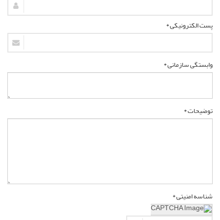
پست الکترونیکی *
وابستگی سازمانی *
توضیحات *
شناسه امنیتی *