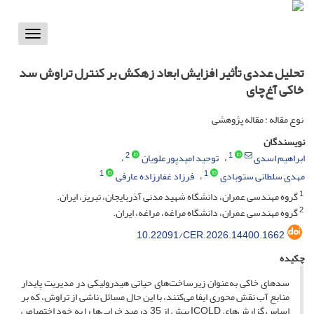
Toggle
vigation
تحلیل عددی تأثیر افزایش ابعاد زهکش بر کنترل تراوش سد
خاکی آغ‌چای
نوع مقاله : مقاله پژوهشی
نویسندگان
2
1
ابراهیم اسدی
توحید امیدپورعلویان
1
1
مهدی سلطانی ستوبادی
فرزاد غفارزاده عارفی
1
گروه مهندسی عمران، دانشگاه شهید مدنی آذربایجان، تبریز، ایران.
2
گروه مهندسی عمران، دانشگاه مراغه، مراغه، ایران.
10.22091/CER.2026.14400.1662
چکیده
سدهای خاکی به‌عنوان زیرساخت‌های حیاتی هیدرولیکی در مدیریت پایدار
منابع آب نقش محوری ایفا می‌کنند، با این حال مسائل ناشی از تراوش، که بر
اساس گزارش‌های ICOLD بیش از 35 درصد خرابی‌ها را به خود اختصاص