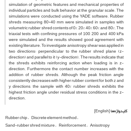
simulation of geometric features and mechanical properties of
individual particles and bulk behavior at the granular scale. The
simulations were conducted using the YADE software. Rubber
shreds measuring 80×40 mm were simulated in samples with
volumetric rubber shred contents of 0%, 20%, 40%, 60%, and 80%. The
triaxial tests with confining pressures of 100, 200, and 400 kPa
were simulated and the results showed good agreement with
existing literature. To investigate anisotropy, shear was applied in
two directions: perpendicular to the rubber shred plane (z-
direction) and parallel to it (y-direction). The results indicate that
the shreds exhibits reinforcing action when loading is in z-
direction. Furthermore, the contact number increases with the
addition of rubber shreds. Although the peak friction angle
consistently decreases with higher rubber content for both z and
y directions, the sample with 40% rubber shreds exhibits the
highest friction angle under residual stress conditions in the z-
direction.
کلیدواژه‌ها
[English]
Rubber chip
Discrete element method
Sand-rubber shred mixture
Reinforcement
Anisotropy