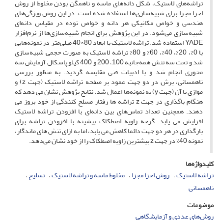
تراشه‌های لاستیک، شکل دانه‌های ماسه و ناهمگن بودن مخلوط از روش
اجزا مجزا برای شبیه‌سازی‌ها استفاده شده است. در این روش ویژگی‌های
هندسی و خواص مکانیکی هر دانه و خواص توده در مقیاس دانه‌ای
شبیه‌سازی می‌شود. در این پژوهش برای انجام شبیه‌سازی‌ها از نرم‌افزار
YADE استفاده شد. تراشه لاستیک با ابعاد 80×40 میلی‌متر در نمونه‌هایی
با 0%، 20%، 40%، 60% و 80% تراشه لاستیک به صورت حجمی شبیه‌سازی
شد و تحت سه تنش همه‌جانبه 100، 200 و 400 کیلو پاسکال آزمایش سه
محوری انجام شد و با ادبیات فنی مقایسه گردید. به منظور بررسی
ناهمسانی، برش در دو جهت عمود بر صفحه تراشه لاستیک (جهت z) و
موازی با آن (جهت y) به نمونه‌ها اعمال شد. نتایج پژوهش نشان می دهد که
هنگام باگذاری در جهت z تراشه ها رفتار مسلح کنندگی از خود بروز می
دهند. همچنین تعداد تماس‌های بین دانه‌ای با افزودن تراشه لاستیک
افزایش می یابد. گرچه زاویه اصطکاک بیشینه با افزودن تراشه برای
بارگذاری در هر دو جهت دائما کاهش می یابد، اما به ازای تنش های ماندگار،
نمونه 40% در جهت z بیشترین زاویه اصطکاک را از خود نشان می‌دهد.
کلیدواژه‌ها
تراشه لاستیک
روش اجزا مجزا
مخلوط ماسه و تراشه لاستیک
تسلیح
ناهمسانی
موضوعات
روش‌های عددی و آزمایشگاهی