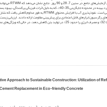
سیمان را بدون کاهش قابل توجه مقاومت جایگزین کند، با عملکرد بهینه در محدوده جایگزینی 35-40%، که به دلیل اثرات فیزیکی پرکنندگ
ذرات و واکنش‌های شیمیایی محدود RTWM در ماتریس سیمانی است. نفوذپذیری آب با افزایش محتوای RTWM به طور مداوم ک
ل‌های رگرسیون ابزارهای قابل اعتمادی برای پیش‌بینی مقاومت ارائه دادند. ارزیابی زیس
نشان داد که استفاده بهینه از RTWM می‌تواند انتشار CO₂ را تا 32% و مصرف انرژی را حدود 25% در تولید بتن کاهش دهد، در حالی که 
ive Approach to Sustainable Construction: Utilization of R
l Cement Replacement in Eco-friendly Concrete
1
2
3