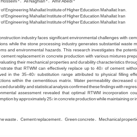
Hosseini
Ali Naghian
Amir Abedi
of Engineering, Mahallat Institute of Higher Education, Mahallat, Iran.
of Engineering, Mahallat Institute of Higher Education, Mahallat, Iran
of Engineering, Mahallat Institute of Higher Education, Mahallat, Iran
nstruction industry faces significant environmental challenges, with cem
ons, while the stone processing industry generates substantial waste mate
ems and environmental hazards. This research investigates the potent
al cement replacement in concrete production, with various mixtures pr
aluating their mechanical properties and durability characteristics throu
strate that RTWM can effectively replace up to 40% of cement without
ed in the 35-40% substitution range, attributed to physical filling ef
actions within the cementitious matrix. Water permeability decreased c
ed durability, and statistical analysis confirmed these findings with regres
onmental assessment revealed that optimal RTWM incorporation co
ption by approximately 25% in concrete production while maintaining or 
ine waste
Cement replacement
Green concrete
Mechanical propert