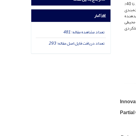
50% وزن سیمان و ارزیابی خواص مکانیکی و دوام آن‌ها از طریق آزمایش‌های جامع در سنین 7، 28 و 90 روز. نتایج نشان می‌دهد که RTWM می‌تواند تا 40%
ی، بهبود بسته‌بندی
آمار
اهش یافت که نشان‌دهنده
ت محیطی
ویژگی‌های عملکردی
تعداد مشاهده مقاله:
481
تعداد دریافت فایل اصل مقاله:
293
Innovat
Partia