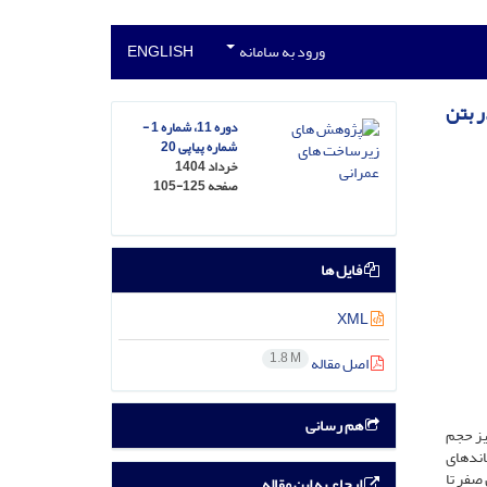
ورود به سامانه
ENGLISH
ر بتن
دوره 11، شماره 1 -
شماره پیاپی 20
خرداد 1404
صفحه
105-125
فایل ها
XML
1.8 M
اصل مقاله
هم رسانی
، در حالی که صنعت سنگ نیز حجم
اندهای
زد، با تهیه مخلوط‌های مختلف بتن با جایگزینی RTWM به میزان صفر تا
ارجاع به این مقاله