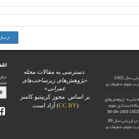
ارسال
اشت
دسترسی به مقالات مجله
برای
اخذ رتبه علمی «الف» در ارزیابی سال 1402
«
پژوهش‌های زیرساخت‌های
مشت
ت علوم، تحقیقات و
عمرانی
»
بر اساس مجوز کرییتیو کامنز
 کیفی Q2 توسط نشریه "پژوهش‌های
یگاه استنادی علوم
(
CC BY
) آزاد است.
1403-09-08
اخذ درجه علمی با رتبه «ب» در ارزیابی سال 99
ت علوم، تحقیقات و