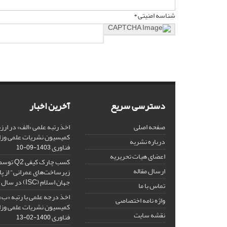
شناسه امنیتی *
دسترسی سریع
آخرین اخبار
صفحه اصلی
کمیسیون نشریات علمی وزار
درباره نشریه
فناوری
1403-09-10
اعضای هیات تحریریه
کسب چارک
ارسال مقاله
زیرساخت‌های عمرانی" از پا
جهان اسلام (ISC) در سال 1402
تماس با ما
واژه نامه اختصاصی
کمیسیون نشریات علمی وزار
نقشه سایت
فناوری
1400-02-13