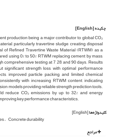
چکیده
[English]
ent production being a major contributor to global CO₂
rial, particularly travertine sludge, creating disposal
ial of Refined Travertine Waste Material (RTWM) as a
epared using 0% to 50% RTWM replacing cement by mass,
gh comprehensive testing at 7, 28, and 90 days. Results
 significant strength loss, with optimal performance
fects, improved particle packing, and limited chemical
onsistently with increasing RTWM content, indicating
sion models providing reliable strength prediction tools.
uld reduce CO₂ emissions by up to 32% and energy
improving key performance characteristics.
کلیدواژه‌ها
[English]
ies
Concrete durability
مراجع