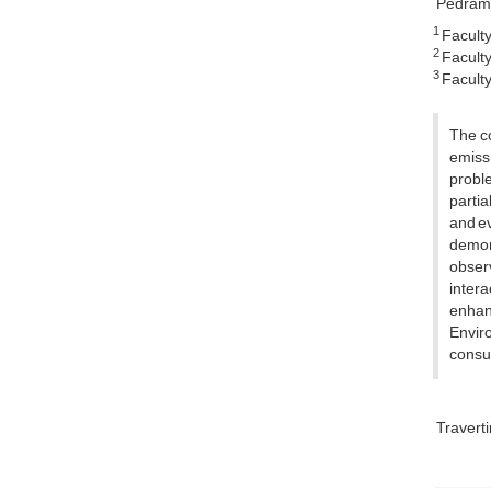
Pedram 
1
Faculty 
2
Faculty 
3
Faculty 
The co
emissi
probl
parti
and ev
demon
observ
inter
enhanc
Envir
consum
Travert