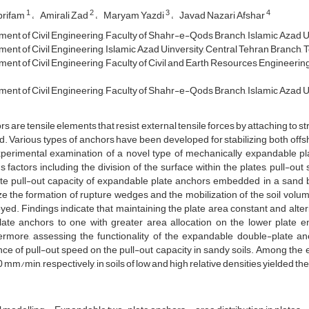
1
2
3
4
brifam
Amirali Zad
Maryam Yazdi
Javad Nazari Afshar
ent of Civil Engineering, Faculty of Shahr-e-Qods Branch, Islamic Azad Un
ent of Civil Engineering, Islamic Azad Uinversity, Central Tehran Branch, T
ent of Civil Engineering, Faculty of Civil and Earth Resources Engineering,
ent of Civil Engineering, Faculty of Shahr-e-Qods Branch, Islamic Azad Un
s are tensile elements that resist external tensile forces by attaching to 
. Various types of anchors have been developed for stabilizing both of
xperimental examination of a novel type of mechanically expandable pla
s factors including the division of the surface within the plates, pull-ou
ate pull-out capacity of expandable plate anchors embedded in a sand
e the formation of rupture wedges and the mobilization of the soil volum
ed. Findings indicate that maintaining the plate area constant and alter
late anchors to one with greater area allocation on the lower plate e
ermore, assessing the functionality of the expandable double-plate a
nce of pull-out speed on the pull-out capacity in sandy soils. Among the 
 mm/min, respectively, in soils of low and high relative densities yielded the