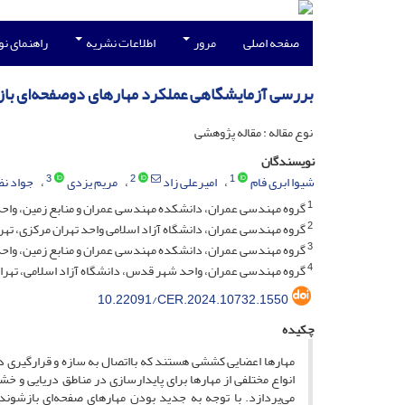
صفحه اصلی
مرور
اطلاعات نشریه
راهنمای ن
بررسی آزمایشگاهی عملکرد مهارهای دوصفحه‌ای باز
نوع مقاله : مقاله پژوهشی
نویسندگان
3
2
1
شیوا ابری فام
امیرعلی زاد
مریم یزدی
جواد نظ
1
گروه مهندسی عمران، دانشکده مهندسی عمران و منابع زمین، واحد ته
2
گروه مهندسی عمران، دانشگاه آزاد اسلامی واحد تهران مرکزی، تهرا
3
گروه مهندسی عمران، دانشکده مهندسی عمران و منابع زمین، واحد ت
4
گروه مهندسی عمران، واحد شهر قدس، دانشگاه آزاد اسلامی، تهران
10.22091/CER.2024.10732.1550
چکیده
مهارها اعضایی کششی هستند که بااتصال به سازه و قرارگیری در 
انواع مختلفی از مهار‌ها برای پایدارسازی در مناطق دریایی و
می‌پردازد. با توجه به جدید بودن مهارهای صفحه‌ای بازشوند