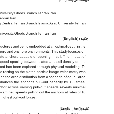
iversity, Ghods Branch, Tehran, Iran
ehran, Iran
 Central Tehran Branch, Islamic Azad University, Tehran,
iversity, Ghods Branch, Tehran, Iran
چکیده
[English]
structures and being embedded at an optimal depth in the
fshore and onshore environments. This study focuses on
te anchors capable of opening in soil. The impact of
t speed, spacing between plates, and soil density on the
 bed has been explored through physical modeling. To
e resting on the plates, particle image velocimetry was
ing the area distribution from a scenario of equal-area
nhances the anchor's pull-out capacity by 1.5 times.
nchor across varying pull-out speeds reveals minimal
examined speeds, pulling out the anchors at rates of 10
 highest pull-out forces.
کلیدواژه‌ها
[English]