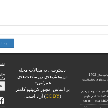
ارسال
اشت
دسترسی به مقالات مجله
برای
اخذ رتبه علمی «الف» در ارزیابی سال 1402
«
پژوهش‌های زیرساخت‌های
مشت
ت علوم، تحقیقات و
عمرانی
»
بر اساس مجوز کرییتیو کامنز
 کیفی Q2 توسط نشریه "پژوهش‌های
یگاه استنادی علوم
(
CC BY
) آزاد است.
1403-09-08
اخذ درجه علمی با رتبه «ب» در ارزیابی سال 99