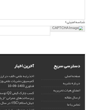
شناسه امنیتی *
دسترسی سریع
آخرین اخبار
صفحه اصلی
کمیسیون نشریات علمی وزار
درباره نشریه
فناوری
1403-09-10
اعضای هیات تحریریه
کسب چارک
ارسال مقاله
زیرساخت‌های عمرانی" از پا
جهان اسلام (ISC) در سال 1402
تماس با ما