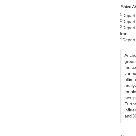
Shiva A
1
Departm
2
Departm
3
Departm
Iran
4
Departm
Anchor
ground
the e
variou
ultim
analyz
employ
two-p
Furth
influe
and 30