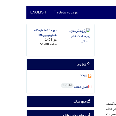
ورود به سامانه
ENGLISH
دوره 10، شماره 2 -
شماره پیاپی 19
دی 1403
صفحه
51-80
فایل ها
XML
2.78 M
اصل مقاله
هم رسانی
 کنند.
در خاک
، سرعت
ارجاع به این مقاله