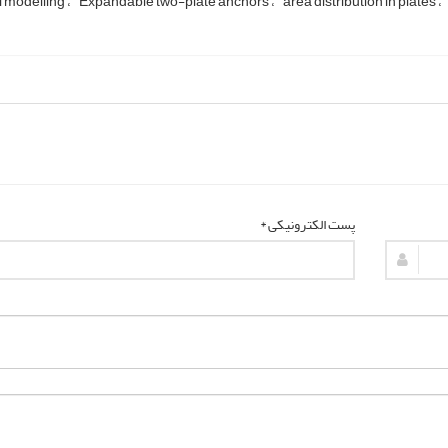
l modelling
Expandable two-plate anchors
area distribution in plates
پست الکترونیکی *