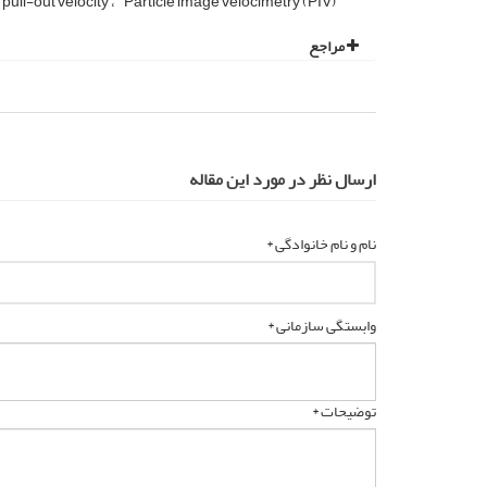
pull-out velocity
Particle image velocimetry (PIV)
مراجع
ارسال نظر در مورد این مقاله
نام و نام خانوادگی *
وابستگی سازمانی *
توضیحات *