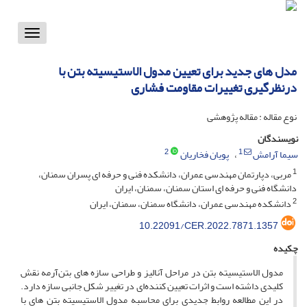
Toggle
vigation
مدل‏ های جدید برای تعیین مدول الاستیسیته بتن با
درنظرگیری تغییرات مقاومت فشاری
نوع مقاله : مقاله پژوهشی
نویسندگان
2
1
سیما آرامش
پویان فخاریان
1
مربی، دپارتمان مهندسی عمران، دانشکده فنی و حرفه ای پسران سمنان،
دانشگاه فنی و حرفه ای استان سمنان، سمنان، ایران
2
دانشکده مهندسی عمران، دانشگاه سمنان، سمنان، ایران
10.22091/CER.2022.7871.1357
چکیده
مدول‌ الاستیسیته بتن در مراحل آنالیز و طراحی سازه ‏های بتن‏‌آرمه نقش
کلیدی داشته است و اثرات تعیین‏ کننده‌ای در تغییر شکل جانبی سازه دارد.
در این مطالعه روابط جدیدی برای محاسبه مدول ‌الاستیسیته بتن‏ های با