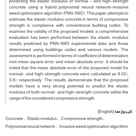
predicting the elastic modulus of normal - and high-strength
concrete using a hybrid polynomial neural network-invasive
weed optimization algorithm (PNN-IWO). This paper attempts to
estimate the elastic modulus concrete in terms of compressive
strength in compliance with conventional building codes. To
examine the validity of the proposed models, a comprehensive
evaluation has been performed between the elastic modulus
results predicted by PNN-IWO, experimental data, and those
determined using buildings codes and various models. The
assessment is performed in terms of coefficient of determination,
root mean square error, and mean absolute error. It should be
noted that the mean absolute error of the proposed model for
normal- and high-strength concrete were calculated as 9.02%,
3.8%, respectively. The results demonstrate that the proposed
models have a very strong potential to predict the elastic
modulus of both normal- and high-strength concrete within the
range of the considered compressive strength.
کلیدواژه‌ها
[English]
Concrete
Elastic modulus
Compressive strength
Polynomial neural network
Invasive weed optimization algorithm