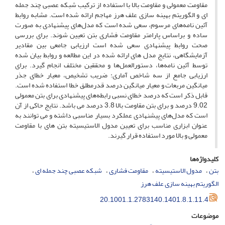
مقاومت معمولی و مقاومت بالا با استفاده از ترکیب شبکه عصبی چند جمله
‏ای و الگوریتم بهینه ‏‏سازی علف هرز مهاجم ارائه شده است. مشابه روابط
آئین ‏نامه‌های مرسوم، سعی شده است که مدل‌‏های پیشنهادی به‏ صورت
ساده و براساس پارامتر مقاومت فشاری بتن تعیین شوند. برای بررسی
صحت روابط پیشنهادی سعی شده است ارزیابی جامعی بین مقادیر
آزمایشگاهی، نتایج مدل‏ های ارائه شده در این مطالعه و روابط بیان شده
توسط آئین‏ نامه‌ها، دستورالعمل‌ها و محققین مختلف انجام گیرد. برای
ارزیابی جامع از سه شاخص آماری: ضریب تشخیص، معیار خطای جذر
میانگین مربعات و معیار میانگین درصد قدرمطلق خطا استفاده شده است.
قابل ذکر است که درصد خطای نسبی رابطه‌های پیشنهادی برای بتن معمولی
9.02 درصد و برای بتن مقاومت بالا 3.8 درصد می‏ باشد. نتایج حاکی از آن
است که مدل‏‌های پیشنهادی عملکرد بسیار مناسبی داشته و می‏ توانند به
عنوان ابزاری مناسب برای تعیین مدول ‌الاستیسیته بتن ‏های با مقاومت
معمولی و بالا مورد استفاده قرار گیرند.
کلیدواژه‌ها
بتن
مدول الاستیسیته
مقاومت فشاری
شبکه عصبی چند جمله ‏ای
الگوریتم بهینه ‏سازی علف هرز
20.1001.1.2783140.1401.8.1.11.4
موضوعات