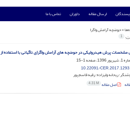
ویسندگان
ارسال مقاله
داوران
تماس با ما
‌ها =
حوضچه‌ آرامش واگرا
1
ات:
مشخصات پرش هیدرولیکی در حوضچه های آرامش واگرای ناگهانی با استفاده از 
1-15
10.22091/CER.2017.1293
نگر؛ ریحانه ولیزاده؛ رقیه قاسم پور
4.31 M
اله
اصل مقاله