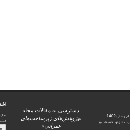
اشت
دسترسی به مقالات مجله
برای
اخذ رتبه علمی «الف» در ارزیابی سال 1402
«
پژوهش‌های زیرساخت‌های
مشت
ت علوم، تحقیقات و
عمرانی
»