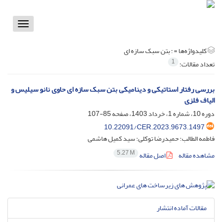
Toggle
vigation
کلیدواژه‌ها =
: بتن سبک سازه ای
1
تعداد مقالات:
بررسی رفتار استاتیکی و دینامیکی بتن سبک سازه ای حاوی نانو سیلیس و
الیاف فلزی
دوره 10، شماره 1، خرداد 1403، صفحه
85-107
10.22091/CER.2023.9673.1497
فاطمه الطالب؛ حمیدرضا توکلی؛ سید کمیل هاشمی
5.27 M
مشاهده مقاله
اصل مقاله
مقالات آماده انتشار