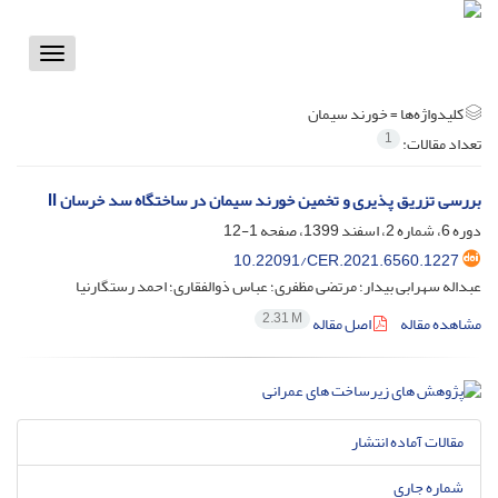
Toggle
vigation
کلیدواژه‌ها =
خورند سیمان
1
تعداد مقالات:
بررسی تزریق پذیری و تخمین خورند سیمان در ساختگاه سد خرسان II
دوره 6، شماره 2، اسفند 1399، صفحه
1-12
10.22091/CER.2021.6560.1227
عبداله سهرابی بیدار؛ مرتضی مظفری؛ عباس ذوالفقاری؛ احمد رستگارنیا
2.31 M
مشاهده مقاله
اصل مقاله
مقالات آماده انتشار
شماره جاری