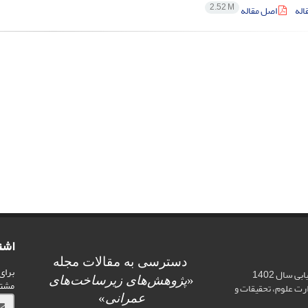
2.52 M
اله
اصل مقاله
اشت
دسترسی به مقالات مجله
برای
اخذ رتبه علمی «الف» در ارزیابی سال 1402
«
پژوهش‌های زیرساخت‌های
مشت
ت علوم، تحقیقات و
عمرانی
»