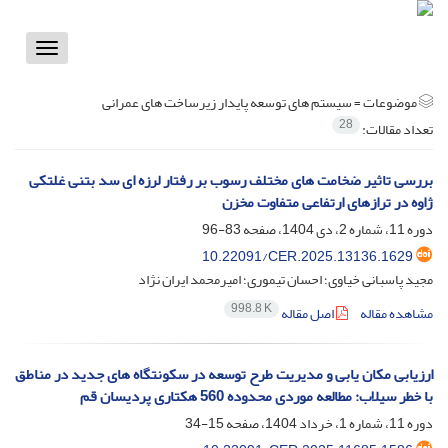
Toggle
vigation
موضوعات =
سیستم های توسعه پایدار زیرساخت های عمرانی
28
تعداد مقالات:
بررسی تاثیر ضخامت های مختلف رسوب بر رفتار لرزه ای سد بتنی غلتکی
ژاوه در ترازهای ارتفاعی متفاوت مخزن
دوره 11، شماره 2، دی 1404، صفحه
83-96
10.22091/CER.2025.13136.1629
مجید پاسبانی خیاوی؛ احسان تیموری؛ امیرمحمد ایران نژاد
998.8 K
مشاهده مقاله
اصل مقاله
ارزیابی مکان یابی و مدیریت طرح توسعه در سکونتگاه های جدید در مناطق
با خطر سیلاب: مطالعه موردی محدوده 560 هکتاری پردیسان قم
دوره 11، شماره 1، خرداد 1404، صفحه
15-34