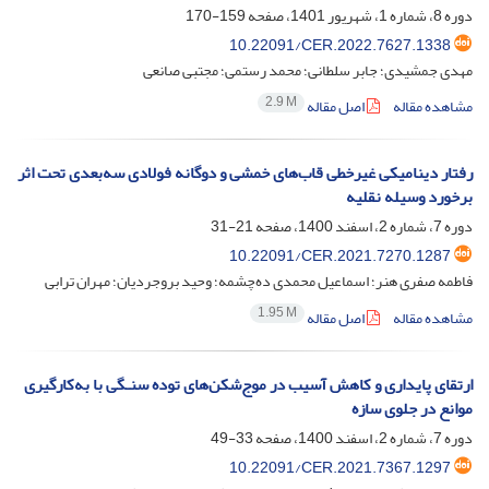
دوره 8، شماره 1، شهریور 1401، صفحه
159-170
10.22091/CER.2022.7627.1338
مهدی جمشیدی؛ جابر سلطانی؛ محمد رستمی؛ مجتبی صانعی
2.9 M
مشاهده مقاله
اصل مقاله
رفتار دینامیکی غیرخطی قاب‌های خمشی و دوگانه فولادی سه‌بعدی تحت اثر
برخورد وسیله‌ نقلیه
دوره 7، شماره 2، اسفند 1400، صفحه
21-31
10.22091/CER.2021.7270.1287
فاطمه صفری هنر؛ اسماعیل محمدی ده‌چشمه؛ وحید بروجردیان؛ مهران ترابی
1.95 M
مشاهده مقاله
اصل مقاله
ارتقای پایداری و کاهش آسیب در موج‌شکن‌های توده سنـگی با به‌کارگیری
موانع در جلوی سازه
دوره 7، شماره 2، اسفند 1400، صفحه
33-49
10.22091/CER.2021.7367.1297