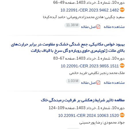
دوره 10، شماره 1، خرداد 1403، صفحه
49-66
10.22091/CER.2023.9462.1482
سعید چگینی؛ هادی محمدزاده رومیانی؛ حامد آبده کیخا
11.38 M
مشاهده مقاله
اصل مقاله
بهبود خواص مکانیکی، جمع شدگی خشک و مقاومت در برابر حرارت‌های
بالای ملات ژئوپلیمری حاوی روباره و گل سرخ با الیاف بازالت
دوره 10، شماره 1، خرداد 1403، صفحه
67-83
10.22091/CER.2023.9855.1511
ملک محمد رنجبر تکلیمی؛ فرید حاتمی
1.03 M
مشاهده مقاله
اصل مقاله
مطالعه تاثیر شرایط زهکشی بر ظرفیت رمبندگی خاک
دوره 10، شماره 1، خرداد 1403، صفحه
109-124
10.22091/CER.2024.10063.1520
جواد محمودی؛ رضا پورحسینی