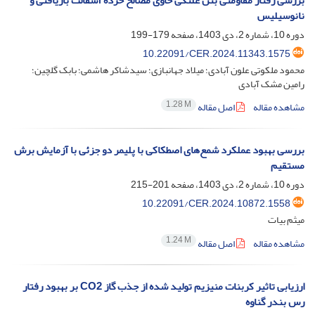
بررسی رفتار مقاومتی بتن غلتکی حاوی مصالح خرده آسفالت بازیافتی و
نانوسیلیس
دوره 10، شماره 2، دی 1403، صفحه
179-199
10.22091/CER.2024.11343.1575
محمود ملکوتی علون آبادی؛ میلاد جهانبازی؛ سیدشاکر هاشمی؛ بابک گلچین؛
رامین مشک آبادی
1.28 M
مشاهده مقاله
اصل مقاله
بررسی بهبود عملکرد شمع‌های اصطکاکی با پلیمر دو جزئی با آزمایش برش
مستقیم
دوره 10، شماره 2، دی 1403، صفحه
201-215
10.22091/CER.2024.10872.1558
میثم بیات
1.24 M
مشاهده مقاله
اصل مقاله
ارزیابی تاثیر کربنات منیزیم تولید شده از جذب گاز CO2 بر بهبود رفتار
رس بندر گناوه