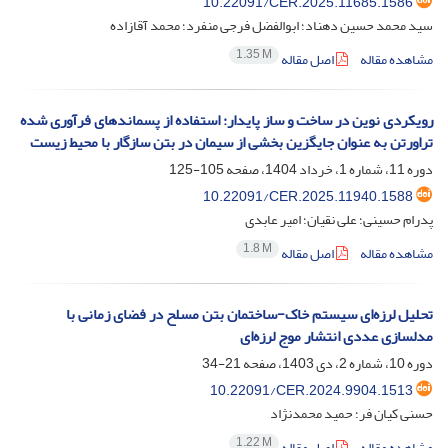
10.22091/CER.2025.11685.1586
سید محمد حسین دهناد؛ ابوالفضل فرجی منفرد؛ محمد آقازاده
1.35 M
مشاهده مقاله
اصل مقاله
رویکردی نوین در ساخت و ساز پایدار: استفاده از پسماندهای فرآوری شده
تراورتن به عنوان جایگزین بخشی از سیمان در بتن سازگار با محیط زیست
دوره 11، شماره 1، خرداد 1404، صفحه
105-125
10.22091/CER.2025.11940.1588
پدرام حسینی؛ علی نقیان؛ امیر عابدی
1.8 M
مشاهده مقاله
اصل مقاله
تحلیل لرزه‌ای سیستم خاک-ساختمان بتن مسلح در فضای زمانی با
مدلسازی عددی انتشار موج لرزه‌ای
دوره 10، شماره 2، دی 1403، صفحه
21-34
10.22091/CER.2024.9904.1513
حسنی کیان فر؛ حمید محمدنژاد
1.22 M
مشاهده مقاله
اصل مقاله