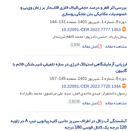
بررسی اثر قطر و درصد حجمی الیاف فلزی قلاب‌دار بر زمان وی‌بی و
خصوصیات مکانیکی بتن غلتکی روسازی
دوره 8، شماره 1، شهریور 1401، صفحه
131-144
10.22091/CER.2022.7777.1353
پیمان پاریاد؛ حسین نادرپور؛ محمد کاظم شربتدار
1.9 M
مشاهده مقاله
اصل مقاله
ارزیابی آزمایشگاهی استهلاک انرژی در سازه تلفیقی شیب‌شکن قائم با
گابیون
دوره 8، شماره 1، شهریور 1401، صفحه
145-157
10.22091/CER.2022.7720.1344
رسول دانشفراز؛ مهدی ماجدی اصل؛ سید علی مرتضوی؛ محمد باقرزاده
1.81 M
مشاهده مقاله
اصل مقاله
آبشستگی آب زلال در اطراف سرریز جانبی کلیدپیانویی تیپ A در زاویه
120 درجه یک کانال قوسی 180 درجه