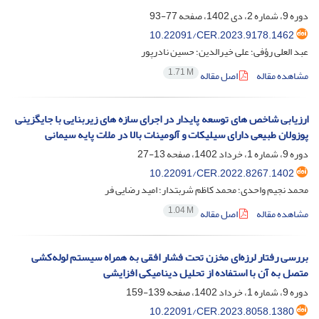
دوره 9، شماره 2، دی 1402، صفحه
77-93
10.22091/CER.2023.9178.1462
عبد العلی رؤفی؛ علی خیرالدین؛ حسین نادرپور
1.71 M
مشاهده مقاله
اصل مقاله
ارزیابی شاخص های توسعه پایدار در اجرای سازه های زیربنایی با جایگزینی
پوزولان طبیعی دارای سیلیکات و آلومینات بالا در ملات پایه سیمانی
دوره 9، شماره 1، خرداد 1402، صفحه
13-27
10.22091/CER.2022.8267.1402
محمد نجیم واحدی؛ محمد کاظم شربتدار؛ امید رضایی فر
1.04 M
مشاهده مقاله
اصل مقاله
بررسی رفتار لرزه‌ای مخزن تحت فشار افقی به‌ همراه سیستم لوله‌کشی
متصل به آن با استفاده از تحلیل دینامیکی افزایشی
دوره 9، شماره 1، خرداد 1402، صفحه
139-159
10.22091/CER.2023.8058.1380