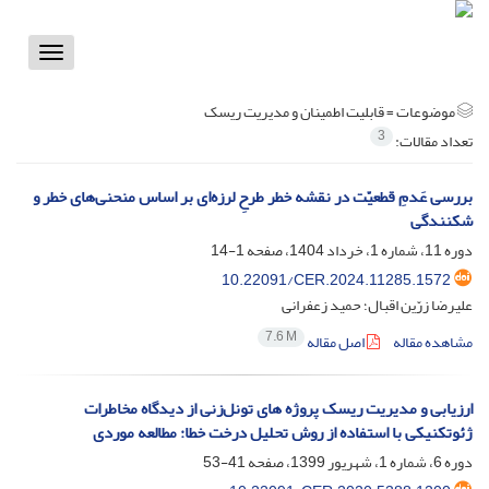
Toggle
vigation
موضوعات =
قابلیت اطمینان و مدیریت ریسک
3
تعداد مقالات:
بررسی عَدمِ قطعیّت در نقشه‌ خطر طرحِ لرزه‌ای بر اساس منحنی‌های خطر و
شکنندگی
دوره 11، شماره 1، خرداد 1404، صفحه
1-14
10.22091/CER.2024.11285.1572
علیرضا زرّین اقبال؛ حمید زعفرانی
7.6 M
مشاهده مقاله
اصل مقاله
ارزیابی و مدیریت ریسک پروژه ‏های تونل‌زنی از دیدگاه مخاطرات
ژئوتکنیکی با استفاده از روش تحلیل درخت خطا: مطالعه موردی
دوره 6، شماره 1، شهریور 1399، صفحه
41-53