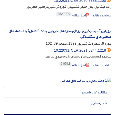
10.22091/CER.2020.5388.1200
رضا میکائیل؛ یاور جلیلی کشتیبان؛ کوروش شهریار؛ امیر جعفرپور
882.32 K
مشاهده مقاله
اصل مقاله
ارزیابی آسیب‌پذیری لرزه‌ای سازه‌های خرپایی بلند (مشعل) با استفاده از
منحنی‌های شکنندگی
دوره 6، شماره 1، شهریور 1399، صفحه
89-102
10.22091/CER.2021.6244.1218
سعیده کوهستانی؛ بیژن سیاف زاده؛ مهدی شریفی
6.05 M
مشاهده مقاله
اصل مقاله
مقالات آماده انتشار
شماره جاری