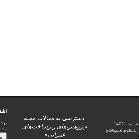
اشت
دسترسی به مقالات مجله
برای
اخذ رتبه علمی «الف» در ارزیابی سال 1402
«
پژوهش‌های زیرساخت‌های
مشت
ت علوم، تحقیقات و
عمرانی
»