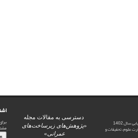
اشت
دسترسی به مقالات مجله
برای
اخذ رتبه علمی «الف» در ارزیابی سال 1402
«
پژوهش‌های زیرساخت‌های
مشت
ت علوم، تحقیقات و
عمرانی
»