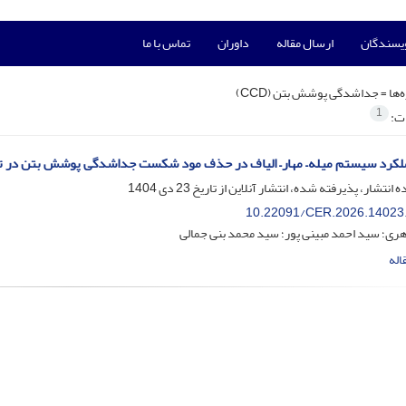
ویسندگان
ارسال مقاله
داوران
تماس با ما
‌ها =
جداشدگی پوشش بتن (CCD)
1
ات:
کرد سیستم میله– مهار– الیاف در حذف مود شکست جداشدگی پوشش بتن در تقویت
ه انتشار، پذیرفته شده، انتشار آنلاین از تاریخ
23 دی 1404
10.22091/CER.2026.14023
ری؛ سید احمد مبینی پور؛ سید محمد بنی جمالی
اله