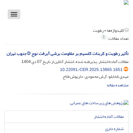
Toggle
vigation
کلیدواژه‌ها =
رطوبت
1
تعداد مقالات:
تأثیر رطوبت و کربنات کلسیم بر مقاومت برشی آبرفت نوع D جنوب تهران
مقالات آماده انتشار، پذیرفته شده، انتشار آنلاین از تاریخ
07 دی 1404
10.22091/CER.2025.13865.1651
مهدی تلخابلو؛ آرش محمودی؛ داریوش فلاح
مشاهده مقاله
مقالات آماده انتشار
شماره جاری