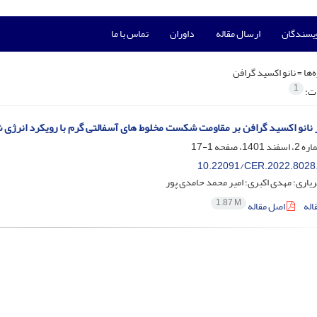
ویسندگان
ارسال مقاله
داوران
تماس با ما
‌ها =
نانو اکسید گرافن
1
ات:
 نانو اکسید گرافن بر مقاومت شکست مخلوط های آسفالتی گرم با رویکرد انرژ
1-17
10.22091/CER.2022.8028
اری؛ مهدی اکبری؛ امیر محمد حامدی پور
1.87 M
اله
اصل مقاله