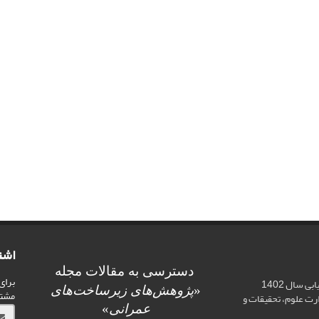
اشت
دسترسی به مقالات مجله
برای
اخذ رتبه علمی «الف» در ارزیابی سال 1402
«
پژوهش‌های زیرساخت‌های
مشت
ت علوم، تحقیقات و
عمرانی
»