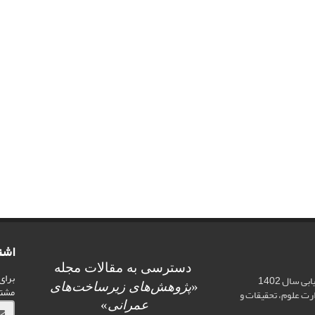
اشت
دسترسی به مقالات مجله
برای
اخذ رتبه علمی «الف» در ارزیابی سال 1402
«
پژوهش‌های زیرساخت‌های
مشت
ت علوم، تحقیقات و
عمرانی
»