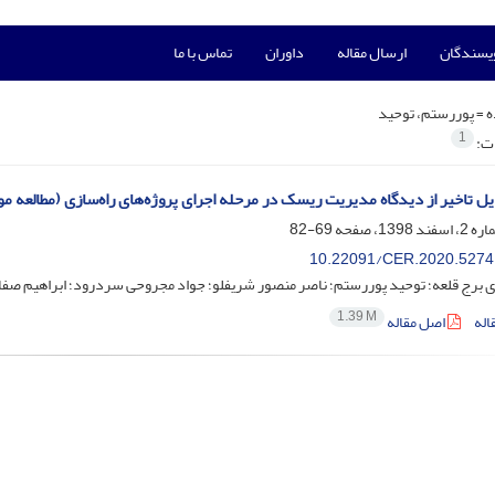
ویسندگان
ارسال مقاله
داوران
تماس با ما
ه =
پوررستم، توحید
1
ات:
ایل تاخیر از دیدگاه مدیریت ریسک در مرحله اجرای پروژه‌های راه‌سازی (مطالع
69-82
10.22091/CER.2020.5274
 برج قلعه؛ توحید پوررستم؛ ناصر منصور شریفلو؛ جواد مجروحی سردرود؛ ابراهیم صفا
1.39 M
اله
اصل مقاله