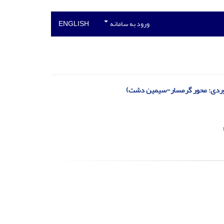
ورود به سامانه
ENGLISH
ه موردی: محور گرمسار-سیمین دشت)