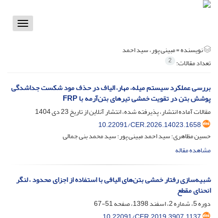
Toggle
vigation
نویسنده =
مبینی پور، سید احمد
2
تعداد مقالات:
بررسی عملکرد سیستم میله– مهار– الیاف در حذف مود شکست جداشدگی
پوشش بتن در تقویت خمشی تیرهای بتن‌آرمه با FRP
مقالات آماده انتشار، پذیرفته شده، انتشار آنلاین از تاریخ
23 دی 1404
10.22091/CER.2026.14023.1658
حسین مظاهری؛ سید احمد مبینی پور؛ سید محمد بنی جمالی
مشاهده مقاله
شبیه‌سازی رفتار خمشی بتن‌های الیافی با استفاده از اجزای ‌محدود – لنگر
انحنای مقطع
دوره 5، شماره 2، اسفند 1398، صفحه
51-67
10.22091/CER.2019.3907.1137