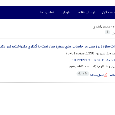
ویسندگان
ارسال مقاله
داوران
تماس با ما
ه =
محسن ایثاری
1
ات:
ات سازه زیر زمینی بر جابجایی های سطح زمین تحت بارگذاری یکنواخت و غیر یکن
61-75
10.22091/CER.2019.4760
ی؛ رضا تاری نژاد؛ سید کاظم رضوی
4.47 M
اله
اصل مقاله