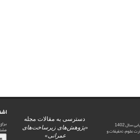
اشت
دسترسی به مقالات مجله
برای
اخذ رتبه علمی «الف» در ارزیابی سال 1402
«
پژوهش‌های زیرساخت‌های
مشت
ت علوم، تحقیقات و
عمرانی
»