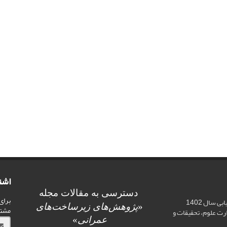
اشت
دسترسی به مقالات مجله
برای
اخذ رتبه علمی «الف» در ارزیابی سال 1402
«
پژوهش‌های زیرساخت‌های
مشت
ت علوم، تحقیقات و
عمرانی
»