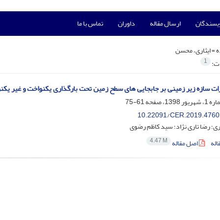
ویسندگان
ارسال مقاله
داوران
تماس با ما
ه =
ایثاری، محسن
1
ات:
ات سازه زیر زمینی بر جابجایی های سطح زمین تحت بارگذاری یکنواخت و غیر یکن
61-75
10.22091/CER.2019.4760
ی؛ رضا تاری نژاد؛ سید کاظم رضوی
4.47 M
اله
اصل مقاله