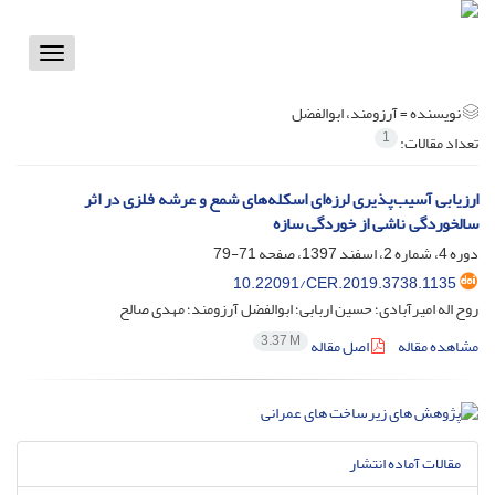
Toggle
vigation
نویسنده =
آرزومند، ابوالفضل
1
تعداد مقالات:
ارزیابی آسیب‌پذیری لرزه‌ای اسکله‌های شمع و عرشه فلزی در اثر
سالخوردگی ناشی از خوردگی سازه
دوره 4، شماره 2، اسفند 1397، صفحه
71-79
10.22091/CER.2019.3738.1135
روح اله امیرآبادی؛ حسین اربابی؛ ابوالفضل آرزومند؛ مهدی صالح
3.37 M
مشاهده مقاله
اصل مقاله
مقالات آماده انتشار