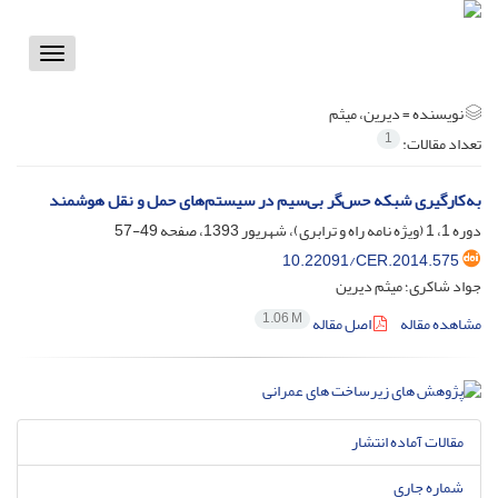
Toggle
vigation
نویسنده =
دیرین، میثم
1
تعداد مقالات:
به‌کار‌گیری شبکه حس‌گر بی‌سیم در سیستم‌های حمل و نقل هوشمند
دوره 1، 1 (ویژه نامه راه و ترابری)، شهریور 1393، صفحه
49-57
10.22091/CER.2014.575
جواد شاکری؛ میثم دیرین
1.06 M
مشاهده مقاله
اصل مقاله
مقالات آماده انتشار
شماره جاری