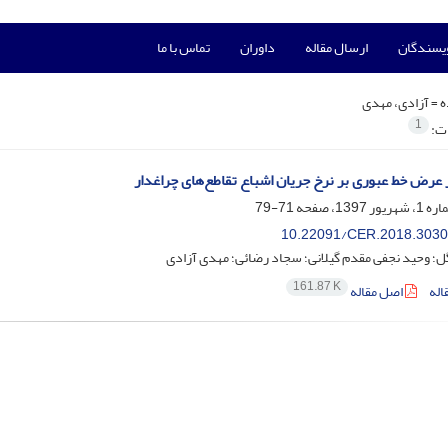
ویسندگان
ارسال مقاله
داوران
تماس با ما
ه =
آزادی، مهدی
1
ات:
 عرض خط عبوری بر نرخ جریان اشباع تقاطع‌های چراغدار
71-79
10.22091/CER.2018.3030
ل؛ وحید نجفی مقدم گیلانی؛ سجاد رضائی؛ مهدی آزادی
161.87 K
اله
اصل مقاله