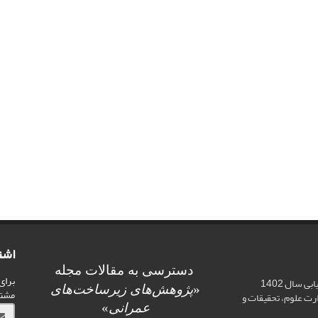
اشت
دسترسی به مقالات مجله
برای
اخذ رتبه علمی «الف» در ارزیابی سال 1402
«
پژوهش‌های زیرساخت‌های
مشت
ت علوم، تحقیقات و
عمرانی
»