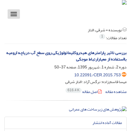
Toggle
vigation
نویسنده =
شرقی، الناز
1
تعداد مقالات:
بررسی تاثیر پارامترهای هیدروکلیماتولوژیکی روی سطح آب دریاچه ارومیه
بااستفاده از معیارارتباط موجکی
دوره 2، شماره 1، شهریور 1395، صفحه
37-50
10.22091/CER.2015.753
مهسا قاسم زاده؛ نرگس آزاد؛ الناز شرقی
616.4 K
مشاهده مقاله
اصل مقاله
مقالات آماده انتشار