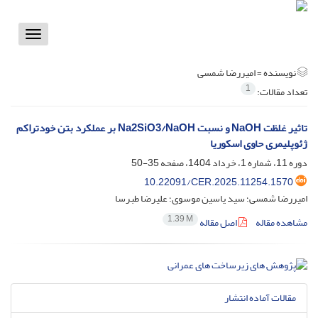
Toggle
vigation
نویسنده =
امیررضا شمسی
1
تعداد مقالات:
تاثیر غلظت NaOH و نسبت Na2SiO3/NaOH بر عملکرد بتن خودتراکم
ژئوپلیمری حاوی اسکوریا
دوره 11، شماره 1، خرداد 1404، صفحه
35-50
10.22091/CER.2025.11254.1570
امیررضا شمسی؛ سید یاسین موسوی؛ علیرضا طبرسا
1.39 M
مشاهده مقاله
اصل مقاله
مقالات آماده انتشار