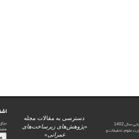
اشت
دسترسی به مقالات مجله
برای
اخذ رتبه علمی «الف» در ارزیابی سال 1402
«
پژوهش‌های زیرساخت‌های
مشت
ت علوم، تحقیقات و
عمرانی
»