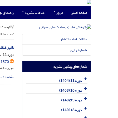
صفحه اصلی
مرور
اطلاعات نشریه
راهنمای ن
نویسند
تعداد مقال
مقالات آماده انتشار
تاثیر غلظت NaOH و نسبت Na2SiO3/NaOH بر عملکرد بتن خودتراکم ژئوپلیمر
شماره جاری
دوره 11، شماره 1، خرداد 1404، صفحه
.1570
شماره‌های پیشین نشریه
امیررضا ش
مشاهده مق
دوره 11 (1404)
دوره 10 (1403)
دوره 9 (1402)
دوره 8 (1401)