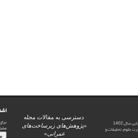
اشت
دسترسی به مقالات مجله
برای
اخذ رتبه علمی «الف» در ارزیابی سال 1402
«
پژوهش‌های زیرساخت‌های
مشت
ت علوم، تحقیقات و
عمرانی
»