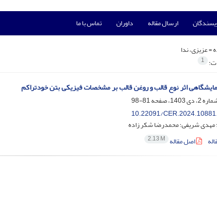
ویسندگان
ارسال مقاله
داوران
تماس با ما
ه =
عزیزی، ندا
1
ات:
ایشگاهی اثر نوع قالب و روغن قالب بر مشخصات فیزیکی بتن خودتراکم
81-98
10.22091/CER.2024.10881
؛ مهدی شریفی؛ محمدرضا شکر زاده
2.13 M
اله
اصل مقاله