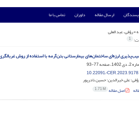
ویسندگان
ارسال مقاله
داوران
تماس با ما
ه =
رؤفی، عبد العلی
1
ات:
ب‌پذیری لرزه‌ای ساختمان‌‌های بیمارستانی بتن‌آرمه با استفاده از روش غربالگری سریع چشمی بر
77-93
10.22091/CER.2023.9178
رؤفی؛ علی خیرالدین؛ حسین نادرپور
1.71 M
اله
اصل مقاله