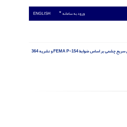
ورود به سامانه
ENGLISH
 اساس ضوابط FEMA P-154 و نشریه 364