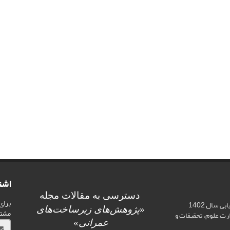
اشت
دسترسی به مقالات مجله
برای
اخذ رتبه علمی «الف» در ارزیابی سال 1402
«
پژوهش‌های زیرساخت‌های
مشت
ت علوم، تحقیقات و
عمرانی
»