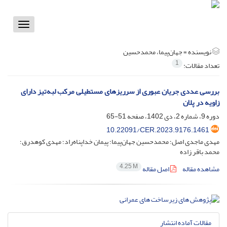
Toggle
vigation
نویسنده =
جهان‌پیما، محمدحسین
1
تعداد مقالات:
بررسی عددی جریان عبوری از سرریزهای مستطیلی مرکب لبه‌تیز دارای
زاویه در پلان
دوره 9، شماره 2، دی 1402، صفحه
51-65
10.22091/CER.2023.9176.1461
مهدی ماجدی اصل؛ محمدحسین جهان‌پیما؛ پیمان خداپناه‌راد؛ مهدی کوهدرق؛
محمد باقر زاده
4.25 M
مشاهده مقاله
اصل مقاله
مقالات آماده انتشار