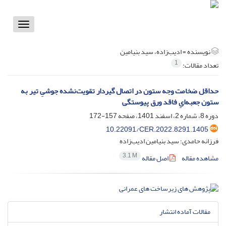
Toggle
vigation
نویسنده =
ادیب‌زاده، سید بنیامین
1
تعداد مقالات:
حداقل ضخامت وجه ستون در اتصال گیردار تقویت‌نشده جوشیِ تیر به
ستون جعبه‌ایِ فاقد ورق پیوستگی
دوره 8، شماره 2، اسفند 1401، صفحه
157-172
10.22091/CER.2022.8291.1405
فرزانه حامدی؛ سید بنیامین ادیب‌زاده
3.1 M
مشاهده مقاله
اصل مقاله
مقالات آماده انتشار