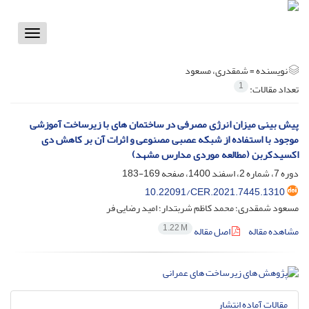
Toggle
vigation
نویسنده =
شمقدری، مسعود
1
تعداد مقالات:
پیش ‏بینی میزان انرژی مصرفی در ساختمان‏ های با زیرساخت آموزشی
موجود با استفاده از شبکه عصبی مصنوعی و اثرات آن بر کاهش دی
‏اکسید‏کربن (مطالعه موردی مدارس مشهد)
دوره 7، شماره 2، اسفند 1400، صفحه
169-183
10.22091/CER.2021.7445.1310
مسعود شمقدری؛ محمد کاظم شربتدار؛ امید رضایی فر
1.22 M
مشاهده مقاله
اصل مقاله
مقالات آماده انتشار