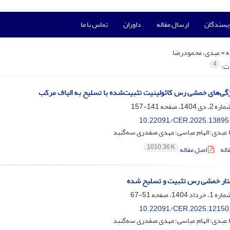
ویسندگان
ارسال مقاله
داوران
تماس با ما
ه =
عبدی، محمودرضا
4
ات:
گی‌های خمشی رس کائولینیت تثبیت‌شده با تسلیح به الیاف مرکب
141-157
10.22091/CER.2025.13895
عبدی؛ الهام عباسی؛ مهدی صفدری سه‌گنبد
1010.36 K
اله
اصل مقاله
تار خمشی رس تثبیت و تسلیح شده
51-67
10.22091/CER.2025.12150
عبدی؛ الهام عباسی؛ مهدی صفدری سه‌گنبد